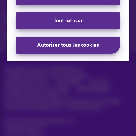
Vos actus par e-mail
Découvrez les dernières infos, promotions ou offres du
Tout refuser
moment
Oui, je suis curieux!
Autoriser tous les cookies
Tous droits réservés. ©
2026
Proximus
Conditions générales, info consommateur
Liste des prix et tarifs
Accessibilité
Vie privée
Politique de gestion des cookies
Cookie manager
Coordonnées de l’entreprise
Ce site a été créé et est géré conformément au droit belge.
Boulevard du Roi Albert II 27 - B-1030 Bruxelles.
Carrier & Wholesale Solutions
Proximus Group
Jobs
|
Sitemap