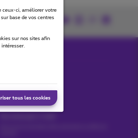
 ceux-ci, améliorer votre
s sur base de vos centres
rouvez-nous sur
ies sur nos sites afin
 intéresser.
Nos applications
riser tous les cookies
Vos actus par e-mail
Découvrez les dernières infos, promotions ou offres du
moment