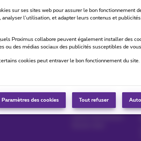
okies sur ses sites web pour assurer le bon fonctionnement de
 analyser l’utilisation, et adapter leurs contenus et publicité
Ret
quels Proximus collabore peuvent également installer des cook
ites ou des médias sociaux des publicités susceptibles de vous
certains cookies peut entraver le bon fonctionnement du site.
Gérer vos produits
Blog
MyProximus
News blog
Paramètres des cookies
Tout refuser
Auto
S'inscrire à MyProximus
Nos engagements
Avantages fidélité
Lancez votre business
Devenir client