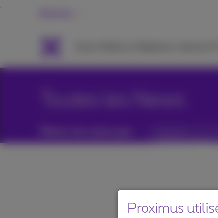
Business
Packs
Mobile et Téléphonie
Internet &
Toutes les News
Filtrer les news par :
Catégories
Proximus utilis