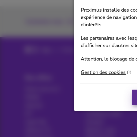
Proximus installe des co
expérience de navigation,
Contactez-nous
d’intérêts.
Les partenaires avec les
d’afficher sur d'autres s
Blog
Toutes les News
Attention, le blocage de 
Gestion des cookies
Nos offres
Aide & Contact
Packs tout en 1
Aide
Mobile
Contact
Internet
Facture
ICT
Configurer GSM
Ligne fixe
Hotspot
Options TV
Résilier votre