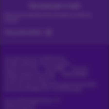
Vos actus par e-mail
Découvrez les dernières infos, promotions ou offres du
moment
Oui, je suis curieux!
Tous droits réservés. ©
2026
Proximus
Conditions générales, info consommateur
Liste des prix et tarifs
Accessibilité
Vie privée
Politique de gestion des cookies
Cookie manager
Coordonnées de l’entreprise
Ce site a été créé et est géré conformément au droit belge.
Boulevard du Roi Albert II 27 - B-1030 Bruxelles.
Carrier & Wholesale Solutions
Proximus Group