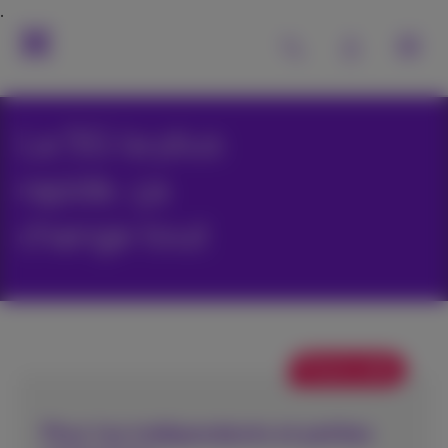
La 5G la plus
rapide, ça
change tout
Promo web
Pour les indépendants et petites