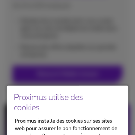
De 10 à 200 employés
Décidez de la manière dont vous voulez
gérer les coûts de téléphonie mobile dans
votre entreprise
Recevez des offres adaptées aux grandes
entreprises
Découvrir Mobile Connect
Proximus utilise des
cookies
Smartphone avec abonnement
Proximus installe des cookies sur ses sites
web pour assurer le bon fonctionnement de
Choisissez votre nouveau smartphone à partir