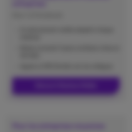
entreprises
Avec 1 à 9 employés
Un abonnement mobile adapté à chaque
employé
Restez connecté: 5 plans tarifaires riches en
données
Appels et SMS illimités vers les collègues
Découvrir Business Mobile
Pour les entreprises moyennes