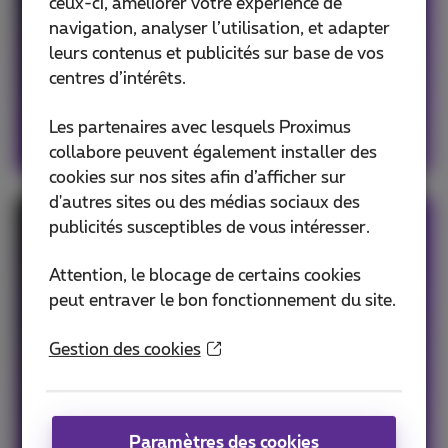
ceux-ci, améliorer votre expérience de
de € 7,44 avec abonnement.
navigation, analyser l’utilisation, et adapter
leurs contenus et publicités sur base de vos
Voir l'offre
centres d’intérêts.
Les partenaires avec lesquels Proximus
collabore peuvent également installer des
cookies sur nos sites afin d’afficher sur
d'autres sites ou des médias sociaux des
publicités susceptibles de vous intéresser.
Encore plus d’avantages dans un
pack
Attention, le blocage de certains cookies
peut entraver le bon fonctionnement du site.
Combinez votre abonnement mobile avec
internet, une ligne fixe ou la tv, en fonction des
Gestion des cookies
besoins de votre entreprise.
Profitez immédiatement de:
L’installation gratuite
Paramètres des cookies