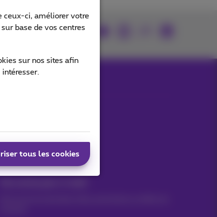
 ceux-ci, améliorer votre
s sur base de vos centres
rouvez-nous sur
ies sur nos sites afin
 intéresser.
Nos applications
riser tous les cookies
Vos actus par e-mail
Découvrez les dernières infos, promotions ou offres du
moment