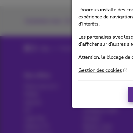
Proximus installe des co
expérience de navigation,
Contactez-nous
d’intérêts.
Les partenaires avec les
d’afficher sur d'autres s
Blog
Toutes les News
Attention, le blocage de 
Gestion des cookies
Nos offres
Aide & Contact
Packs tout en 1
Aide
Mobile
Contact
Internet
Facture
ICT
Configurer GSM
Ligne fixe
Hotspot
Options TV
Résilier votre