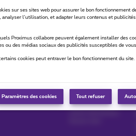
okies sur ses sites web pour assurer le bon fonctionnement de
 analyser l’utilisation, et adapter leurs contenus et publicité
Ret
quels Proximus collabore peuvent également installer des cook
ites ou des médias sociaux des publicités susceptibles de vous
certains cookies peut entraver le bon fonctionnement du site.
Gérer vos produits
Blog
MyProximus
News blog
Paramètres des cookies
Tout refuser
Auto
S'inscrire à MyProximus
Nos engagements
Avantages fidélité
Lancez votre business
Devenir client