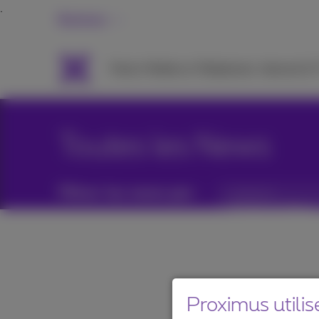
Business
Packs
Mobile et Téléphonie
Internet &
Toutes les News
Filtrer les news par :
Catégories
Proximus utilis