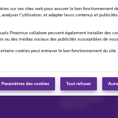
okies sur ses sites web pour assurer le bon fonctionnement de
 analyser l’utilisation, et adapter leurs contenus et publicité
Ret
quels Proximus collabore peuvent également installer des cook
ites ou des médias sociaux des publicités susceptibles de vous
certains cookies peut entraver le bon fonctionnement du site.
Gérer vos produits
Blog
MyProximus
News blog
Paramètres des cookies
Tout refuser
Auto
S'inscrire à MyProximus
Nos engagements
Avantages fidélité
Lancez votre business
Devenir client