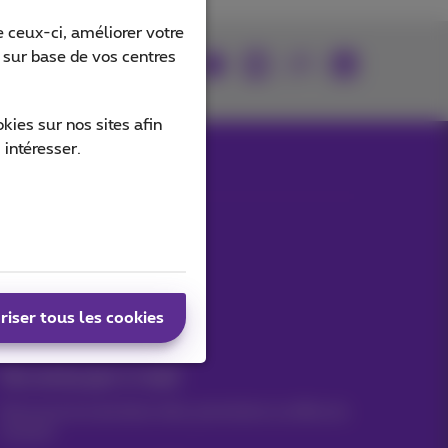
 ceux-ci, améliorer votre
s sur base de vos centres
rouvez-nous sur
ies sur nos sites afin
 intéresser.
Nos applications
riser tous les cookies
Vos actus par e-mail
Découvrez les dernières infos, promotions ou offres du
moment