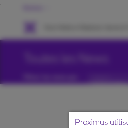
Business
Packs
Mobile et Téléphonie
Internet &
Toutes les News
Filtrer les news par :
Catégories
Proximus utilis