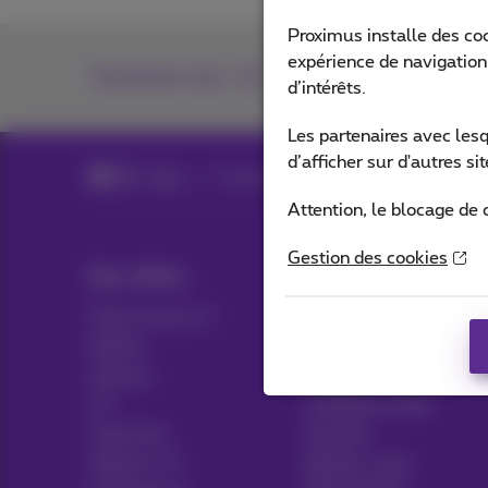
Proximus installe des co
expérience de navigation,
Contactez-nous
d’intérêts.
Les partenaires avec les
d’afficher sur d'autres s
Blog
Toutes les News
Attention, le blocage de 
Gestion des cookies
Nos offres
Aide & Contact
Packs tout en 1
Aide
Mobile
Contact
Internet
Facture
ICT
Configurer GSM
Ligne fixe
Hotspot
Options TV
Résilier votre