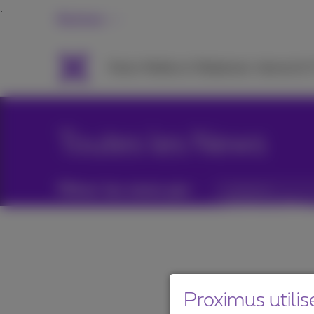
Business
Packs
Mobile et Téléphonie
Internet &
Toutes les News
Filtrer les news par :
Catégories
Proximus utilis