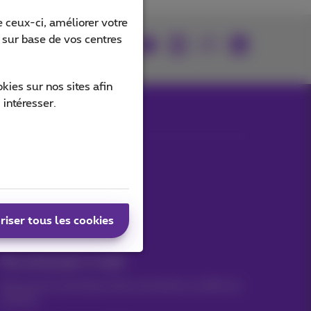
 ceux-ci, améliorer votre
s sur base de vos centres
rouvez-nous sur
ies sur nos sites afin
 intéresser.
Nos applications
riser tous les cookies
Vos actus par e-mail
Découvrez les dernières infos, promotions ou offres du
moment