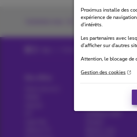
Proximus installe des co
expérience de navigation,
Contactez-nous
d’intérêts.
Les partenaires avec les
d’afficher sur d'autres s
Blog
Toutes les News
Attention, le blocage de 
Gestion des cookies
Nos offres
Aide & Contact
Packs tout en 1
Aide
Mobile
Contact
Internet
Facture
ICT
Configurer GSM
Ligne fixe
Hotspot
Options TV
Résilier votre