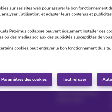
okies sur ses sites web pour assurer le bon fonctionnement de
 analyser l’utilisation, et adapter leurs contenus et publicité
Ret
quels Proximus collabore peuvent également installer des cook
ites ou des médias sociaux des publicités susceptibles de vous
certains cookies peut entraver le bon fonctionnement du site.
Gérer vos produits
Blog
MyProximus
News blog
Paramètres des cookies
Tout refuser
Auto
S'inscrire à MyProximus
Nos engagements
Avantages fidélité
Lancez votre business
Devenir client