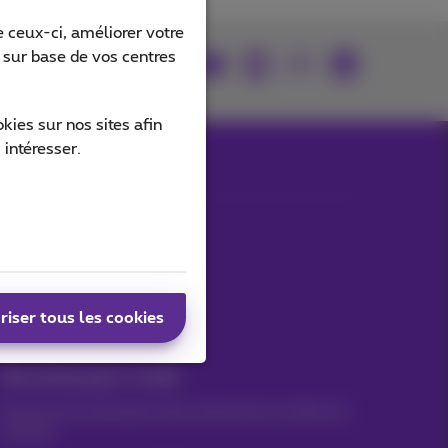
 ceux-ci, améliorer votre
s sur base de vos centres
rouvez-nous sur
ies sur nos sites afin
 intéresser.
_SpeedResult
Nos applications
riser tous les cookies
Vos actus par e-mail
Découvrez les dernières infos, promotions ou offres du
moment