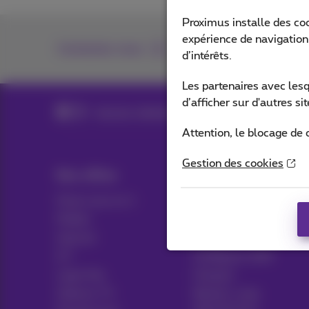
Proximus installe des co
expérience de navigation,
Contactez-nous
d’intérêts.
Les partenaires avec les
d’afficher sur d'autres s
Internet, téléphonie & TV pour votre entreprise
Attention, le blocage de 
Gestion des cookies
Nos offres
Aide & Contact
Packs tout en 1
Aide
Mobile
Contact
Internet
Facture
ICT
Configurer GSM
Ligne fixe
Hotspot
Options TV
Résilier votre