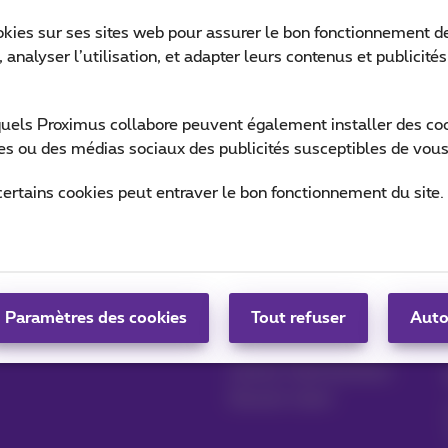
okies sur ses sites web pour assurer le bon fonctionnement de
 analyser l’utilisation, et adapter leurs contenus et publicité
Ret
quels Proximus collabore peuvent également installer des cook
ites ou des médias sociaux des publicités susceptibles de vous
Abonnements internet & options
Internet speed-test
_
certains cookies peut entraver le bon fonctionnement du site.
Gérer vos produits
Blog
MyProximus
News blog
Paramètres des cookies
Tout refuser
Auto
S'inscrire à MyProximus
Nos engagements
Avantages fidélité
Lancez votre business
Devenir client