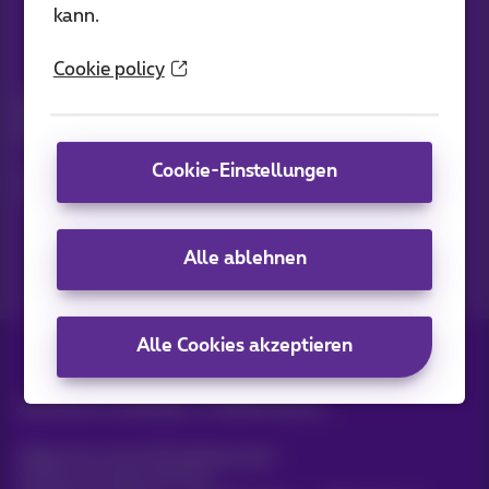
kann.
Bleiben Sie informiert
Cookie policy
Bleiben Sie per E-Mail auf dem Laufenden über aktuelle
Nachrichten, Angebote oder Werbeaktionen
Cookie-Einstellungen
Lassen Sie uns das tun!
Alle ablehnen
Alle Cookies akzeptieren
Alle Rechte vorbehalten. ©
2026
Proximus
Allgemeine Geschäftsbedingungen,
Verbraucherinformationen