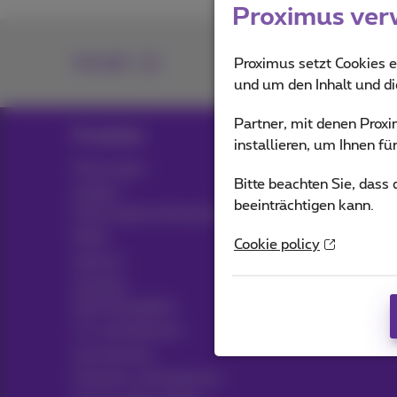
Proximus ver
Kontakt
Proximus setzt Cookies e
und um den Inhalt und d
Partner, mit denen Pro
Produkte
Blog
installieren, um Ihnen f
Packungen
Nachrichten-Blog
Bitte beachten Sie, dass
Andere
Möglicherweise denke
beeinträchtigen kann.
Packungskombinationen
Kundenvorteile
Mobil
Cookie policy
Pickx
Internet
Soziales
Live-Fernsehen
Internetangebot
TV-Guide
TV und Optionen
Abonnements
Ausrüstung
Festnetz und Optionen