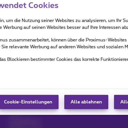
wendet Cookies
in, um die Nutzung seiner Websites zu analysieren, um Ihr Su
ie Werbung auf seinen Websites besser auf Ihre Interessen a
ximus zusammenarbeitet, können über die Proximus-Website
Hilfe & Kontakt
MyProximus
ür Sie relevante Werbung auf anderen Websites und sozialen M
Hilfe
Rechnung und Nutzung
 das Blockieren bestimmter Cookies das korrekte Funktioniere
n
Proximus Assistant
Anmelden
Kontakt
Proximus+
Einrichten eines
Mobiltelefons
Gesetzentwurf
Kündigen Sie Ihr
Cookie-Einstellungen
Alle ablehnen
All
Abonnement
Forum
Zugänglichkeit