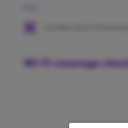
Privat
Packs
Mobile
Internet
TV & Streaming
H
Wi-Fi coverage chec