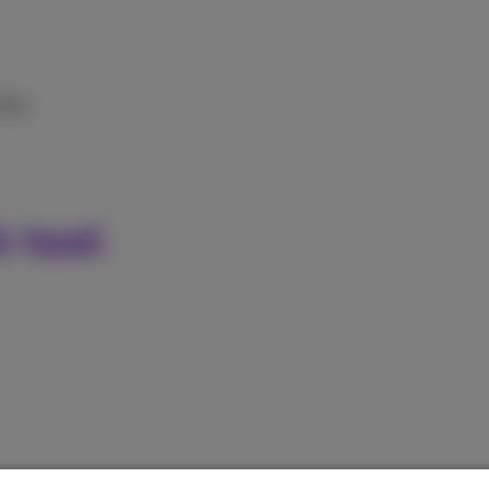
ilfe
k tool