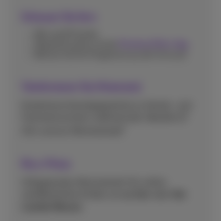
Schauen Sie fern
Mehr als 80 Sender
Überall fernsehen mit der
Proximus Pickx-App
Nehmen Sie Ihre Programme aus der Ferne auf
Telefonieren Sie (Festnetz)
Kostenlose Inlandsgespräche zu Handy- und
Festnetznummern während der Abende (17
4
Uhr) und am Wochenende
My e-Press
Unbegrenztes Abonnement für online
veröffentlichte Artikel von
Le Soir
oder
Het
Laatste Nieuws
.