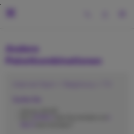
Andere
Paketkombinationen
Internet Start + Telephony + TV
Surfen Sie
1
Volumen: 150 GB
Bis zu
50 Mbit/s
(beim Herunterladen) und
4
3
Mbit/S
(beim Hochladen)