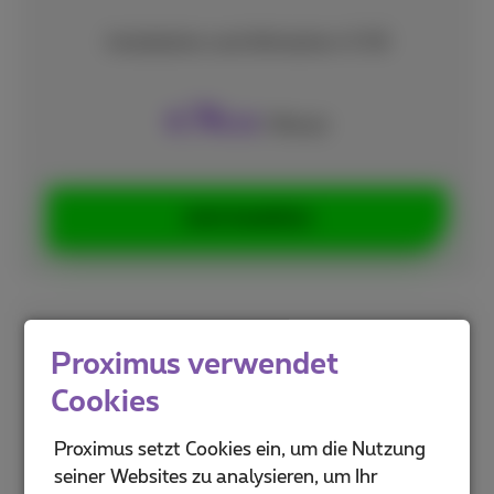
Installation und Aktivation: € 59
74
€
,99
/Monat
Jetzt bestellen
Internet + Telephony
Proximus verwendet
Cookies
Surfen Sie
2
Volumen: unbegrenzt
Proximus setzt Cookies ein, um die Nutzung
Bis zu
100 Mbit/s
(Download) und
20 Mbit/s
seiner Websites zu analysieren, um Ihr
3