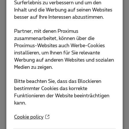
(Upload)
Surferlebnis zu verbessern und um den
Inhalt und die Werbung auf seinen Websites
besser auf Ihre Interessen abzustimmen.
Telefonieren Sie (Festnetz)
Partner, mit denen Proximus
Kostenlose Inlandsgespräche zu Mobil- und
zusammenarbeitet, können über die
Festnetznummern während der Abende (17
Proximus-Websites auch Werbe-Cookies
4
Uhr) und am Wochenende
installieren, um Ihnen für Sie relevante
Werbung auf anderen Websites und sozialen
Medien zu zeigen.
My e-Press
Bitte beachten Sie, dass das Blockieren
Unbegrenztes Abonnement für online
bestimmter Cookies das korrekte
veröffentlichte Artikel von
Le Soir
oder
Het
Funktionieren der Website beeinträchtigen
Laatste Nieuws
.
kann.
Installation und Ativation: € 59
Cookie policy