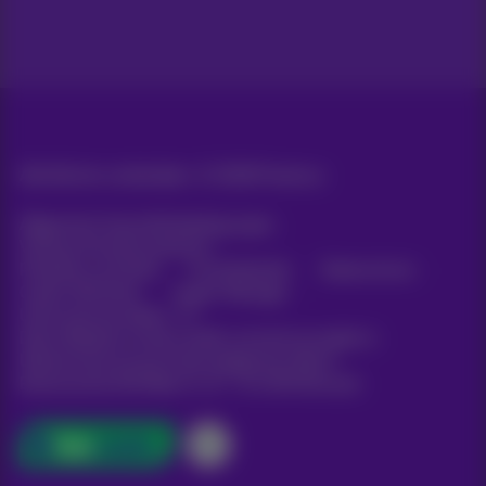
Alle Rechte vorbehalten. ©
2026
Proximus
Allgemeine Geschäftsbedingungen,
Verbraucherinformationen
Preisliste und Tarife
Erreichbarkeit
Datenschutz
Cookie-Richtlinie
Cookie-Manager
Unternehmensdaten
Diese Website wurde erstellt und wird verwaltet in
Übereinstimmung mit dem belgischen Recht.
Boulevard du Roi Albert II, 27 - B-1030 Brüssel.