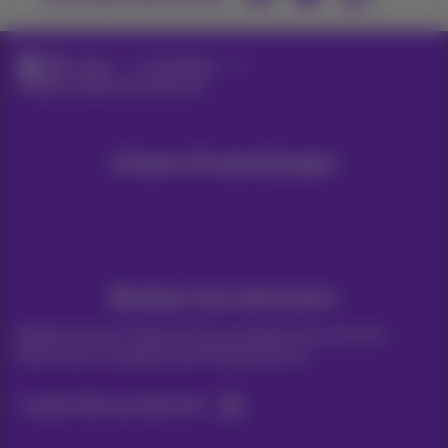
Packs
Flex Packs
Andere Paketkombinationen
Unsere Anwendungen
Bleiben Sie informiert
Bleiben Sie per E-Mail auf dem Laufenden über aktuelle
Nachrichten, Angebote oder Werbeaktionen
Lassen Sie uns das tun!