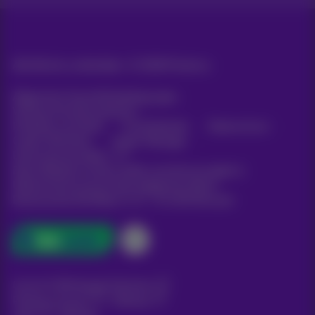
Alle Rechte vorbehalten. ©
2026
Proximus
Allgemeine Geschäftsbedingungen,
Verbraucherinformationen
Preisliste und Tarife
Erreichbarkeit
Datenschutz
Cookie-Richtlinie
Cookie-Manager
Unternehmensdaten
Diese Website wurde erstellt und wird verwaltet in
Übereinstimmung mit dem belgischen Recht.
Boulevard du Roi Albert II, 27 - B-1030 Brüssel.
Carrier & Wholesale Solutions
Proximus Group
|
Telindus