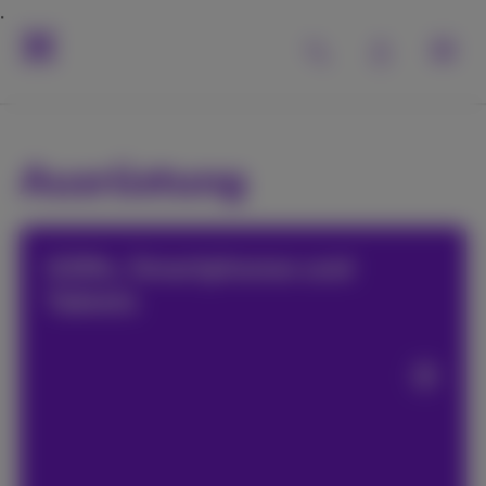
Ausrüstung
GSMs, Smartphones und
Tablets