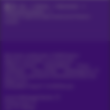
Hulp
Telefonie
Abonnement
Vaste producten beheren
Installeer en gebruik je eigen toestel op het Proximus-
netwerk
Alle rechten voorbehouden. ©
2026
Proximus
Algemene voorwaarden, consumenteninfo
Prijslijst en tarieven
Toegankelijkheid
Privacy
Cookiebeleid
Cookie manager
Bedrijfsgegevens
Deze website is gecreëerd en wordt beheerd conform het
Belgisch recht.
Koning Albert II-laan 27 - B-1030 Brussel.
Carrier & Wholesale Solutions
Proximus Group
Jobs
|
Sitemap