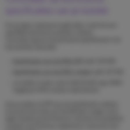
specificaties van je toestel
Om je eigen materiaal te gebruiken, moet het aan
specifieke technische vereisten voldoen.
Controleer daarom de technische specificaties in de
documenten hieronder:
Specificaties voor de VDSL NTP
(pdf, 523 KB)
Specificaties voor de VDSL-modem
(pdf, 227 KB)
Je modem/router moet VLAN (VLAN-tag), WAN-
tagging en IPoE-sessies ondersteunen.
Als je modem en NTP aan de specificaties voldoen,
kun je de instructies van de fabrikant volgen om je
eigen toestel op het Proximus-netwerk te installeren
in plaats van Proximus-apparatuur zoals de b-box