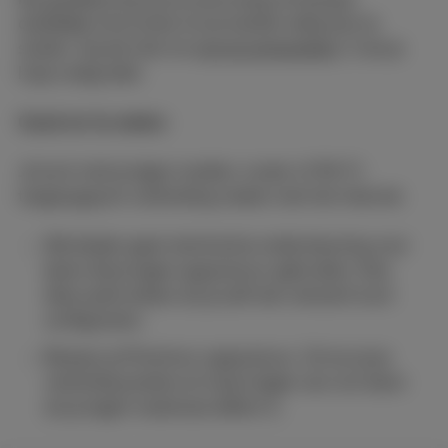
duidelijke instructies om je toestel veilig aan te
sluiten. Aarzel niet om
ons te contacteren
als je
hulp nodig hebt.
Goed om te weten
:
Je kunt met je eigen modem, router of Wi-Fi-
toegangspunt verbinding maken met het internet.
We bieden geen technische ondersteuning voor
lijnen die je eigen apparatuur gebruiken. Kies
deze optie alleen als je zelf een netwerk kunt
configureren.
Bewaar je Proximus-apparatuur. Zo kun je je
verbinding testen en hulp krijgen van ons team
als je eigen materiaal defect is.