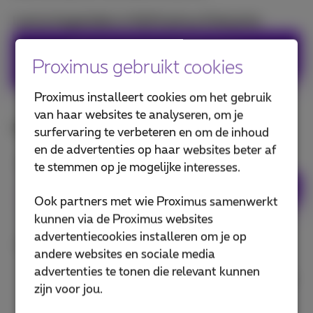
Laat je begeleiden in MyProximus Enterprise
Volg de stappen in MyProximus
Proximus gebruikt cookies
Enterprise
Proximus installeert cookies om het gebruik
van haar websites te analyseren, om je
Volg de onderstaande instructies
surfervaring te verbeteren en om de inhoud
en de advertenties op haar websites beter af
Log in op MyProximus Enterprise.
te stemmen op je mogelijke interesses.
Beheer je vaste producten
Ook partners met wie Proximus samenwerkt
kunnen via de Proximus websites
advertentiecookies installeren om je op
In bepaalde gevallen, ontvang je een code via
andere websites en sociale media
sms. Voer die code in.
advertenties te tonen die relevant kunnen
Niks gekregen? Ga na hoe je
een code per sms
zijn voor jou.
kan krijgen.