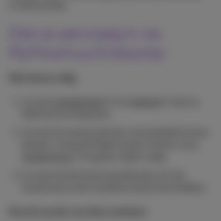
of Internet Box.
Dien je aanvraag in via
MyProximus Enterprise
Wat heb je nodig
:
Je moet
geregistreerd
en
ingelogd
zijn op
MyProximus Enterprise.
Je moet de vaste producten van je bedrijf kunnen
beheren. Vraag de Digital Access Owner om je
toestemming
te geven indien nodig.
Je moet de technische specificaties van het
toestel dat je wilt installeren bij de hand hebben.
Doe het op één van deze manieren: