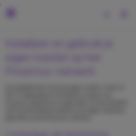
Installeer en gebruik je
eigen toestel op het
Proximus-netwerk
Als zakelijke klant kun je je eigen modem, router of
Wi-Fi-toegangspunt installeren in plaats van
Proximus-apparatuur te gebruiken. Zo kan je bedrijf
zelf de internetlijnen beheren en je eigen materiaal
gebruiken op het Proximus-netwerk.
Controleer de technische