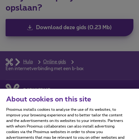
opslaan?
Download deze gids (0.23 Mb)
Hulp
Online gids
Een internetverbinding met een b-box
About cookies on this site
Proximus installs cookies to analyse the use of its websites, to
improve your browsing experience and to better tailor the content
Alle rechten voorbehouden. ©
2026
Proximus
and the advertisements on its websites to your interests. Partners
with whom Proximus collaborates can also install advertising
Algemene voorwaarden, consumenteninfo
cookies via the Proximus websites in order to show you
Prijslijst en tarieven
Toegankelijkheid
Privacy
advertisements that may be relevant to you on other websites and