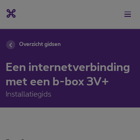
3
Check of het Wi-Fi-lampje aan is.
4
Verbind je toestellen
Overzicht gidsen
Een internetverbinding
met een b-box 3V+
Installatiegids