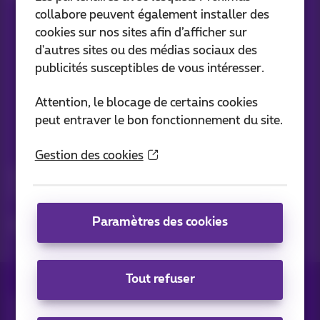
collabore peuvent également installer des
cookies sur nos sites afin d’afficher sur
d'autres sites ou des médias sociaux des
Nos applications
publicités susceptibles de vous intéresser.
Attention, le blocage de certains cookies
peut entraver le bon fonctionnement du site.
Vos actus par e-mail
Gestion des cookies
Découvrez les dernières infos, promotions ou offres du
moment
Paramètres des cookies
Oui, je suis curieux!
Tout refuser
Tous droits réservés. ©
2026
Proximus
Conditions générales, info consommateur