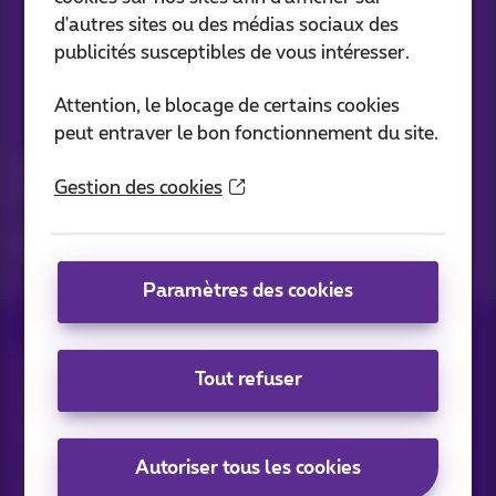
d'autres sites ou des médias sociaux des
publicités susceptibles de vous intéresser.
Attention, le blocage de certains cookies
Vos actus par e-mail
peut entraver le bon fonctionnement du site.
Découvrez les dernières infos, promotions ou offres du
Gestion des cookies
moment
Oui, je suis curieux!
Paramètres des cookies
Tous droits réservés. ©
2026
Proximus
Tout refuser
Conditions générales, info consommateur
Liste des prix et tarifs
Accessibilité
Vie privée
Politique de gestion des cookies
Cookie manager
Coordonnées de l’entreprise
Autoriser tous les cookies
Ce site a été créé et est géré conformément au droit belge.