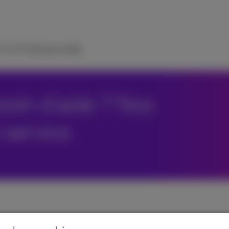
 TV
ICT Solutions
Aide
oin d'aide ? Nos
 service.