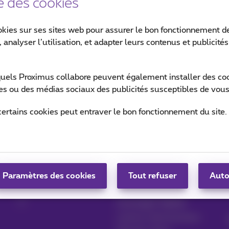
e des cookies
okies sur ses sites web pour assurer le bon fonctionnement de
 analyser l’utilisation, et adapter leurs contenus et publicité
Ret
quels Proximus collabore peuvent également installer des cook
ites ou des médias sociaux des publicités susceptibles de vous
certains cookies peut entraver le bon fonctionnement du site.
Gérer vos produits
Blog
Paramètres des cookies
MyProximus
News blog
Tout refuser
Auto
S'inscrire à MyProximus
Nos engagements
Avantages fidélité
Lancez votre business