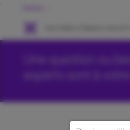
Business
Packs
Mobile et Téléphonie
Internet &
Une question ou bes
experts sont à votre