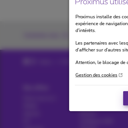
Proximus utilis
Proximus installe des co
expérience de navigation,
d’intérêts.
Contactez-nous
Les partenaires avec les
d’afficher sur d'autres s
Forms
Early Fiber
Attention, le blocage de 
Gestion des cookies
Nos offres
Aide & Contact
Packs tout en 1
Aide
Mobile
Contact
Internet
Facture
ICT
Configurer GSM