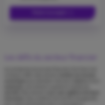
Parler à un expert
Les défis du secteur financier
Les entreprises de services financiers font face à de
nombreux défis: elles doivent
combler les lacunes
numériques
qui subsistent chez leurs
clients
et leurs
employés
, sans baisser la garde en matière de
sécurité
. Elles doivent réagir
avec agilité et de façon
innovante
à des conditions de marché changeantes,
pour rester pertinentes dans un paysage en