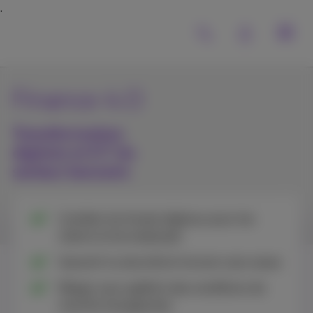
Finance 4.0
Transformation
digitale et ICT du
secteur bancaire
Combler les fossés digitaux pour les
clients et les employés
Garantir la sécurité et innover sans cesse
Réagir avec agilité à des conditions de
marché changeantes