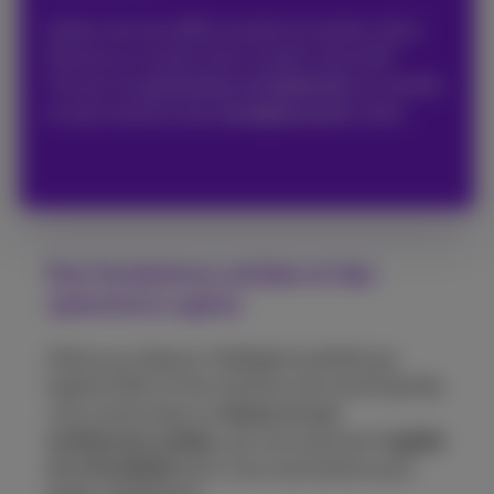
Quels sont les défis actuels du secteur de la
finance sur le plan de la (cyber) sécurité?
Trouver les
personnes compétentes
et récolter
en permanence des
enseignements
utiles.
Des fondations solides et des
opérations agiles
Grâce aux réseaux intelligents pilotés par
logiciel (SDx) et les solutions de cloud hybride,
vous construisez un
réseau et une
architecture solides
, qui vous donnent
l’agilité
et la flexibilité
dont vous avez besoin pour