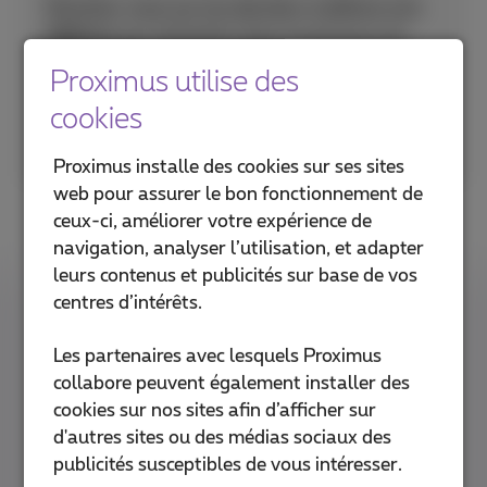
Penchez-vous sur les derniers maillons non
digitaux
qui subsistent dans le parcours du
client et créez une expérience client 100%
Proximus utilise des
digitale. Découvrez
Interact
(un outil de
cookies
gestion des médias sociaux), les
bots
et bien
d’autres choses.
Proximus installe des cookies sur ses sites
web pour assurer le bon fonctionnement de
ceux-ci, améliorer votre expérience de
navigation, analyser l’utilisation, et adapter
Des employés 100% digitaux
leurs contenus et publicités sur base de vos
centres d’intérêts.
Le moment est venu d’
adopter durablement
Les partenaires avec lesquels Proximus
les bonnes habitudes de la ‘digital
collabore peuvent également installer des
workplace’
. Misez sur une expérience employé
cookies sur nos sites afin d’afficher sur
100% digitale, en utilisant notamment nos
d'autres sites ou des médias sociaux des
packs de connectivité, l’appli myAssistant app
publicités susceptibles de vous intéresser.
et nos solutions de domotique.