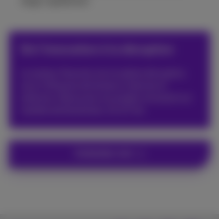
réagir rapidement.
De l’innovation à la disruption
Le secteur financier est en pleine disruption,
sous l’influence de facteurs internes et
externes. Découvrez nos projets innovants en
matière de blockchain, AI, IoT etc.
Contactez-moi