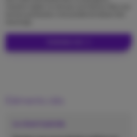
mutation rapide. Ce n’est pas une sinécure. Mais avec
les bons partenaires, il est possible de réaliser bien
davantage.
Contactez-moi
Eléments clés
Le client hybride