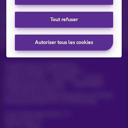
Vos actus par e-mail
Découvrez les dernières infos, promotions ou offres du
Tout refuser
moment
Oui, je suis curieux!
Autoriser tous les cookies
Tous droits réservés. ©
2026
Proximus
Conditions générales, info consommateur
Liste des prix et tarifs
Accessibilité
Vie privée
Politique de gestion des cookies
Cookie manager
Coordonnées de l’entreprise
Ce site a été créé et est géré conformément au droit belge.
Boulevard du Roi Albert II 27 - B-1030 Bruxelles.
Carrier & Wholesale Solutions
Proximus Group
Jobs
|
Sitemap