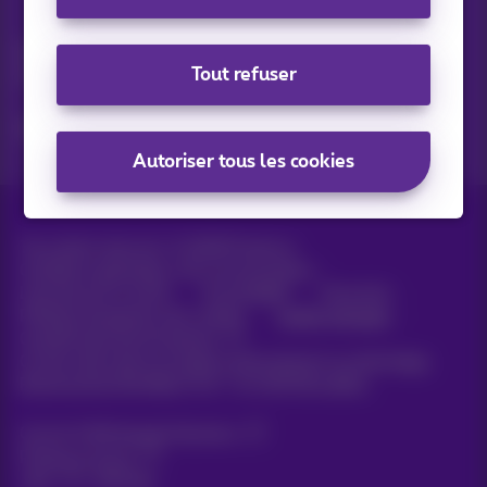
Vos actus par e-mail
Découvrez les dernières infos, promotions ou offres du
Tout refuser
moment
Oui, je suis curieux!
Autoriser tous les cookies
Tous droits réservés. ©
2026
Proximus
Conditions générales, info consommateur
Liste des prix et tarifs
Accessibilité
Vie privée
Politique de gestion des cookies
Cookie manager
Coordonnées de l’entreprise
Ce site a été créé et est géré conformément au droit belge.
Boulevard du Roi Albert II 27 - B-1030 Bruxelles.
Carrier & Wholesale Solutions
Proximus Group
Jobs
|
Sitemap