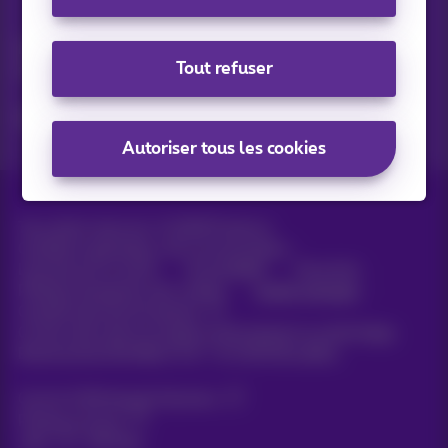
Vos actus par e-mail
Découvrez les dernières infos, promotions ou offres du
Tout refuser
moment
Oui, je suis curieux!
Autoriser tous les cookies
Tous droits réservés. ©
2026
Proximus
Conditions générales, info consommateur
Liste des prix et tarifs
Accessibilité
Vie privée
Politique de gestion des cookies
Cookie manager
Coordonnées de l’entreprise
Ce site a été créé et est géré conformément au droit belge.
Boulevard du Roi Albert II 27 - B-1030 Bruxelles.
Carrier & Wholesale Solutions
Proximus Group
Jobs
|
Sitemap