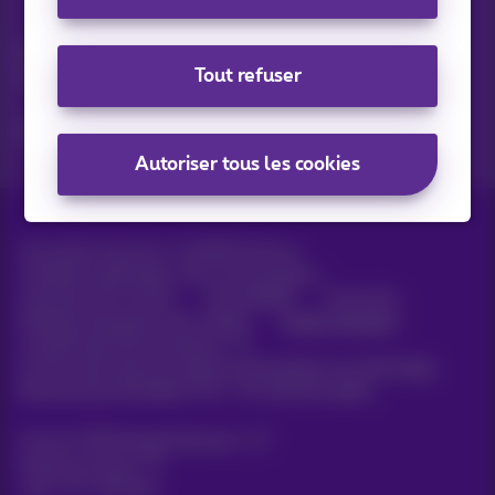
Vos actus par e-mail
Découvrez les dernières infos, promotions ou offres du
Tout refuser
moment
Oui, je suis curieux!
Autoriser tous les cookies
Tous droits réservés. ©
2026
Proximus
Conditions générales, info consommateur
Liste des prix et tarifs
Accessibilité
Vie privée
Politique de gestion des cookies
Cookie manager
Coordonnées de l’entreprise
Ce site a été créé et est géré conformément au droit belge.
Boulevard du Roi Albert II 27 - B-1030 Bruxelles.
Carrier & Wholesale Solutions
Proximus Group
Jobs
|
Sitemap