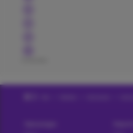
Excellent
Bad
Hulp
Telefonie
Call Connect
Call C
Oplossingen
Hulp &