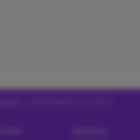
onnect App
Gebruik de Webex app voor Call Connect
 Contact
MyProximus