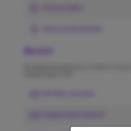
Personen bellen
Geavanceerde belopties
Bericht
Met Webex Messaging kan je in realtime of op ee
whiteboarding en meer.
Berichten verzenden
Vergaderingen opnemen