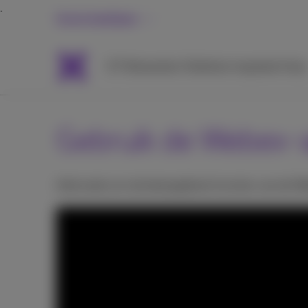
Grote bedrijven
ICT
Netwerken
Telefonie
Inspiratie
Hulp
Gebruik de Webex-a
Informatie om de belangrijkste functies van de We