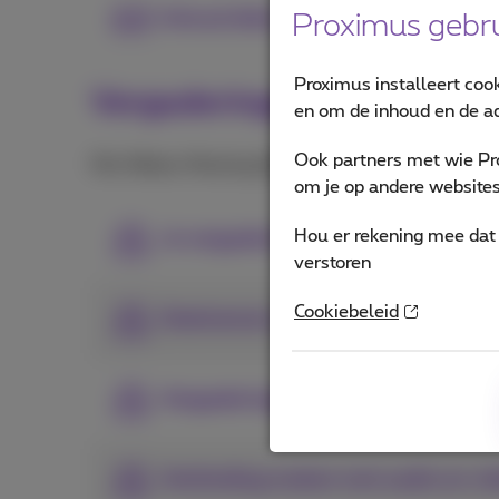
Inhoud delen
Proximus gebru
Proximus installeert coo
Vergaderingen organiseren
en om de inhoud en de ad
Ook partners met wie Pr
Met Webex Meeting blijf je verbonden met videoconf
om je op andere websites 
Hou er rekening mee dat 
Je vergaderingsvoorkeuren instell
verstoren
Cookiebeleid
Deelnemen aan vergaderingen
Vergaderingen plannen
Verbinding maken met audio en vi