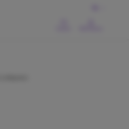
NL
Contact
MyProximus
 configureren.