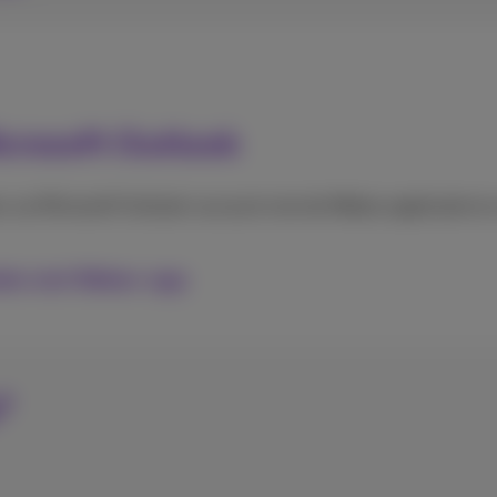
icrosoft Outlook
 uw Microsoft Outlook-account met de Webex applicatie te 
nden met Webex-app
?