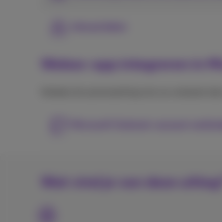
Inhoud delen
Webex-app integreren in M
Verbeter de samenwerking met uw contacten door
Microsoft Outlook-account verbi
Wat vind je van deze uitleg