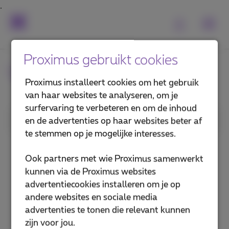
Proximus gebruikt cookies
Veelgestelde vragen
Proximus installeert cookies om het gebruik
van haar websites te analyseren, om je
surfervaring te verbeteren en om de inhoud
1. Categorie
en de advertenties op haar websites beter af
te stemmen op je mogelijke interesses.
Abonnement
Ook partners met wie Proximus samenwerkt
Gsm en simkaart
kunnen via de Proximus websites
advertentiecookies installeren om je op
Voicemail en oproepbeheer
andere websites en sociale media
advertenties te tonen die relevant kunnen
Telefooncentrales en telefoons
zijn voor jou.