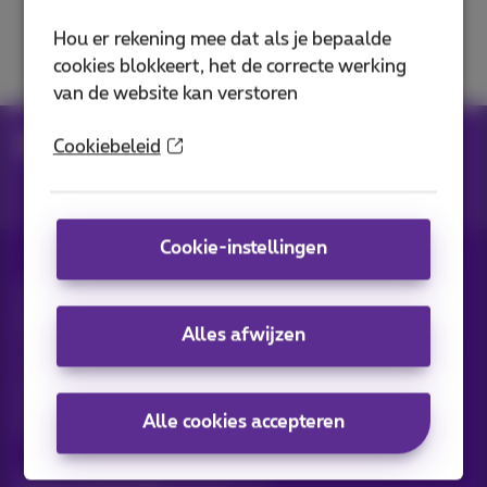
Call Connect
Hou er rekening mee dat als je bepaalde
cookies blokkeert, het de correcte werking
van de website kan verstoren
Hulp
Telefonie
Voicemail en oproepbeheer
Cookiebeleid
Cookie-instellingen
Alle rechten voorbehouden. ©
2026
Proximus
Algemene voorwaarden, consumenteninfo
Alles afwijzen
Prijslijst en tarieven
Toegankelijkheid
Privacy
Cookiebeleid
Cookie manager
Bedrijfsgegevens
Deze website is gecreëerd en wordt beheerd conform het
Belgisch recht.
Alle cookies accepteren
Koning Albert II-laan 27 - B-1030 Brussel.
Carrier & Wholesale Solutions