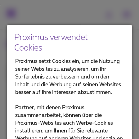
Proximus verwendet
Häufig gestellte Fragen
Cookies
Proximus setzt Cookies ein, um die Nutzung
seiner Websites zu analysieren, um Ihr
1. Kategorie
Surferlebnis zu verbessern und um den
Inhalt und die Werbung auf seinen Websites
Abonnement
besser auf Ihre Interessen abzustimmen.
Handy und Sim-Karte
Partner, mit denen Proximus
zusammenarbeitet, können über die
Voicemail und Anrufverwaltung
Proximus-Websites auch Werbe-Cookies
installieren, um Ihnen für Sie relevante
Telefonzentralen und Telefone
Werbung auf anderen Websites und sozialen