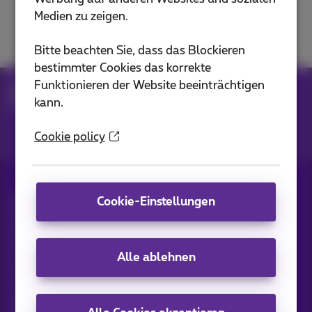
Medien zu zeigen.
Call Connect
Bitte beachten Sie, dass das Blockieren
bestimmter Cookies das korrekte
Funktionieren der Website beeinträchtigen
Hilfe
Telefonie
kann.
Voicemail und Anrufverwaltung
Cookie policy
Cookie-Einstellungen
Alle Rechte vorbehalten. ©
2026
Proximus
Allgemeine Geschäftsbedingungen,
Verbraucherinformationen
Preisliste und Tarife
Erreichbarkeit
Datenschutz
Alle ablehnen
Cookie-Richtlinie
Cookie-Manager
Daten des Unternehmens
Diese Website wurde erstellt und wird verwaltet in
Übereinstimmung mit belgischem Recht.