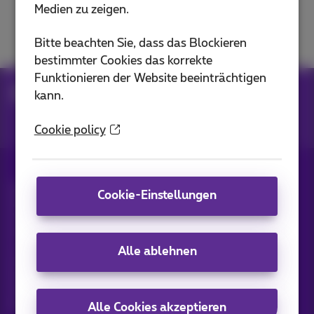
Medien zu zeigen.
Call Connect
Bitte beachten Sie, dass das Blockieren
bestimmter Cookies das korrekte
Funktionieren der Website beeinträchtigen
Hilfe
Telefonie
Call Connect
kann.
Cookie policy
Alle Rechte vorbehalten. ©
2026
Proximus
Cookie-Einstellungen
Allgemeine Geschäftsbedingungen,
Verbraucherinformationen
Preisliste und Tarife
Erreichbarkeit
Datenschutz
Cookie-Richtlinie
Cookie-Manager
Alle ablehnen
Daten des Unternehmens
Diese Website wurde erstellt und wird verwaltet in
Übereinstimmung mit belgischem Recht.
Boulevard du Roi Albert II, 27 - B-1030 Brüssel.
Alle Cookies akzeptieren