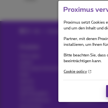
Proximus ver
Proximus setzt Cookies e
und um den Inhalt und d
Hilfe
Rechnung
Verwalten Sie Ihre Re
Partner, mit denen Pro
installieren, um Ihnen f
Produkte
Blog
Bitte beachten Sie, dass
Packungen
Nachrichten-Blog
beeinträchtigen kann.
Andere
Möglicherweise denke
Packungskombinationen
Kundenvorteile
Cookie policy
Mobil
Pickx
Internet
Soziales
Live-Fernsehen
Internetangebot
TV-Guide
TV und Optionen
Abonnements
Ausrüstung