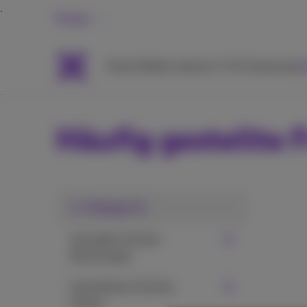
Privat
Packs
Mobile
Internet
TV & Streaming
H
Häufig gestellte 
1. Kategorie
Verwalten Sie Ihre
Rechnungen
Kontrollieren Sie Ihre
Kosten