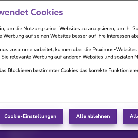
wendet Cookies
in, um die Nutzung seiner Websites zu analysieren, um Ihr Su
ie Werbung auf seinen Websites besser auf Ihre Interessen a
chnungen
Zahlungsmethode
ximus zusammenarbeitet, können über die Proximus-Website
ür Sie relevante Werbung auf anderen Websites und sozialen M
Hilfe & Kontakt
MyProximus
 das Blockieren bestimmter Cookies das korrekte Funktioniere
Hilfe
Rechnung und Nutzung
n
Proximus Assistant
Anmelden
Kontakt
Proximus+
Einrichten eines
Mobiltelefons
Gesetzentwurf
Cookie-Einstellungen
Alle ablehnen
All
Kündigen Sie Ihr
Abonnement
Forum