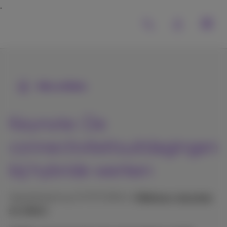
Alle artikels
Keynote: De
connectiviteitsuitdagingen
bij hybride werken
Gepubliceerd op 17/07/2024 in
Webinars, keynotes
en video’s