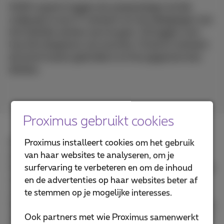
SASE-experts leggen de aanpassingen uit die
nodig zijn in een IT-netwerk om de uitdagingen van
het hybride werken aan te gaan. Zij leggen voor
hoe het integreren van security, Cloud en netwerk
de kloof tussen gebruikers en hun gegevens kan
dichten.
Proximus gebruikt cookies
Sinds Covid is de digitale voetafdruk van bedrijven
Proximus installeert cookies om het gebruik
aanzienlijk uitgebreid, wat heeft geleid tot een
van haar websites te analyseren, om je
toename van cyberbeveiligingsbedreigingen. Hybride
surfervaring te verbeteren en om de inhoud
werkomgevingen brengen unieke
en de advertenties op haar websites beter af
connectiviteitsuitdagingen met zich mee, waardoor
te stemmen op je mogelijke interesses.
het cruciaal is om de kloof te overbruggen tussen uw
Ook partners met wie Proximus samenwerkt
eindgebruikers, de applicaties die ze gebruiken en de