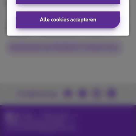
Keynote enkel beschikbaar in het Engels.
Alle cookies accepteren
Keynote
hybride werken
SASE
Implementeer een flexibele ICT-infrastructuur
U vindt ons op
News
Nieuws blog
Webinars, keynotes en video’s
connectiviteitsuitdagingen Keynote