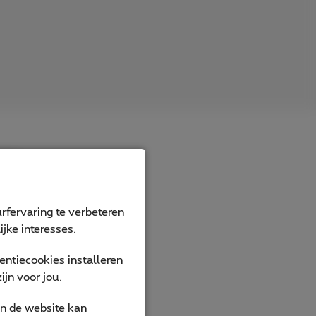
eden
ijke
rfervaring te verbeteren
. Hij
jke interesses.
eidelijk
ntiecookies installeren
ombineerd
jn voor jou.
an de website kan