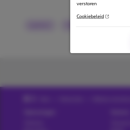
verstoren
Cookiebeleid
quantum
Video
Implementeer ee
News
Nieuws blog
Webinars, keynotes 
Oplossingen
Sectors
Telefonie
Transpor