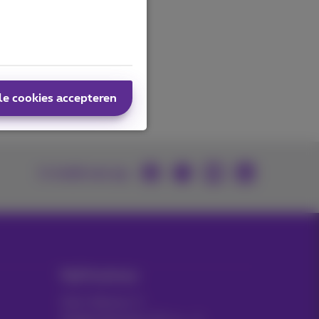
le cookies accepteren
U vindt ons op
MyProximus
Gsm-factuur