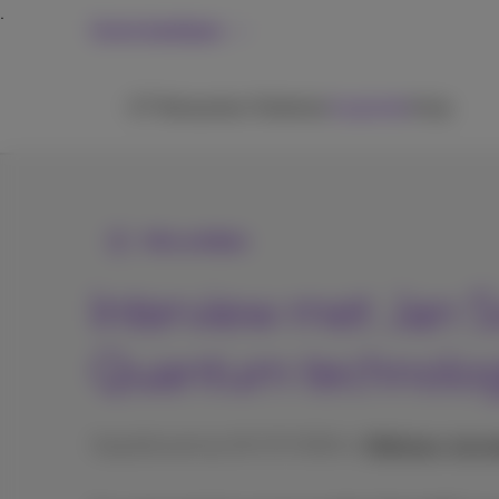
Grote bedrijven
ICT
Netwerken
Telefonie
Inspiratie
Hulp
Alle artikels
Interview met Jan 
Quantum technolog
Gepubliceerd op 30/07/2024 in
Webinars, keyno