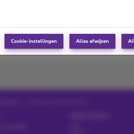
n flexibele ICT-infrastructuur
Cookie-instellingen
Alles afwijzen
Al
en video’s
Interview Jan Sonck Quantum
Hulp & Contact
t & Logistiek
Hulp