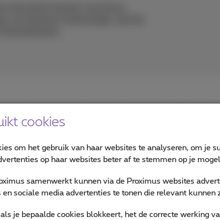
ent interviewt Kanaal Z Jan Sonck,
pes van Quantum technologie, wat het
n komende jaren.
pes van de kwantummechanica werden meer dan 100 jaar gel
ikt cookies
emers zoals Gartner dat kwantum een van de meest invloedr
kies om het gebruik van haar websites te analyseren, om je su
j ingaat op praktische voorbeelden van kwantumcommunicatie
vertenties op haar websites beter af te stemmen op je mogeli
n beveiligd met behulp van kwantumsleutels en hoe grote
 de overheid, defensie, gezondheidszorg, financiën, enz.) gel
oximus samenwerkt kunnen via de Proximus websites adverte
jzen democratiseren, waarbij kwantumnetwerken worden gec
en sociale media advertenties te tonen die relevant kunnen zi
als je bepaalde cookies blokkeert, het de correcte werking v