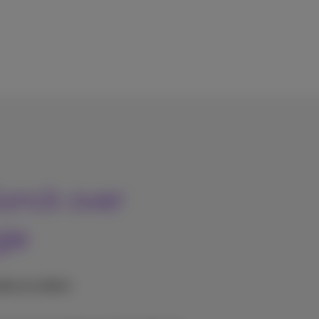
Sonck over
ie
tes en video’s