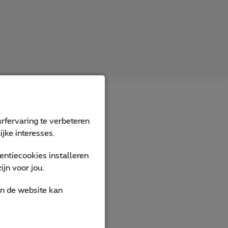
met
rfervaring te verbeteren
jke interesses.
ntiecookies installeren
jn voor jou.
an de website kan