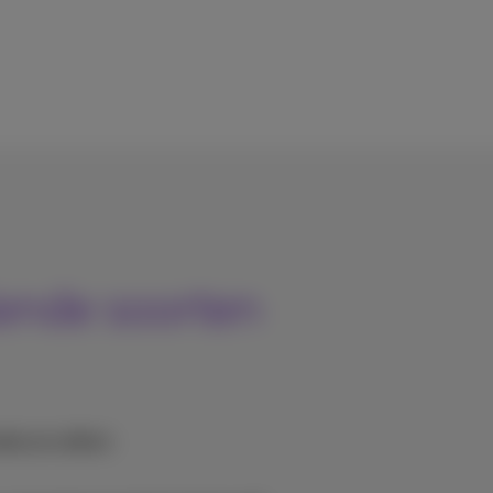
lende soorten
tes en video’s