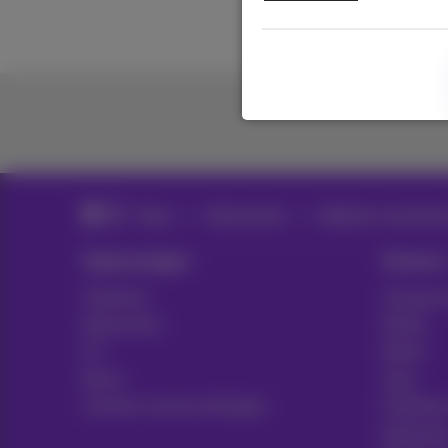
News
Nieuws blog
Webinars, keynotes 
Oplossingen
Sectors
Telefonie
Transpor
Netwerken
Media
ICT
Retail
News
Zorg
Contract samenvattingen
Publieke
Notariaa