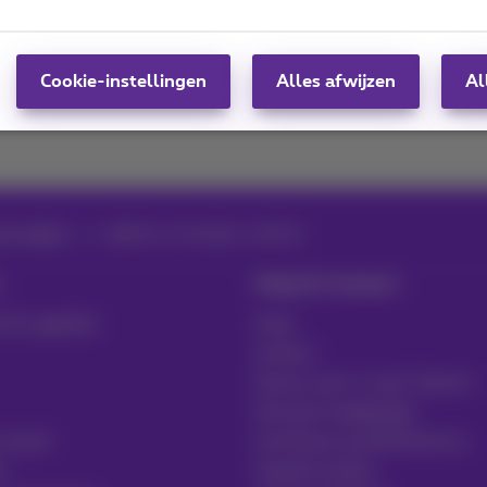
Cookie-instellingen
Alles afwijzen
Al
en video’s
digitale sovereignty webinar
Hulp & Contact
t & Logistiek
Hulp
Contact
Factuur per e-mail, Zoomit…
Facturen raadplegen
 sector
Inschrijven op MyProximus
t
Support tickets