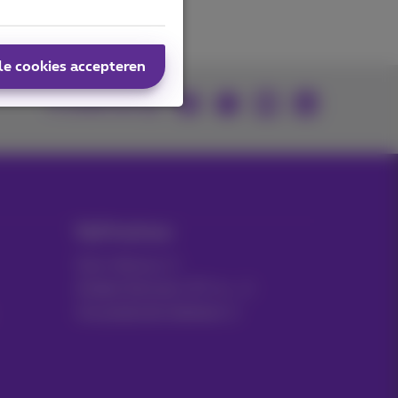
le cookies accepteren
U vindt ons op
MyProximus
Gsm-factuur
Andere facturen: ICT, tv…
Uw producten beheren