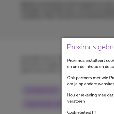
Digitale soevereiniteit wordt toegepast op data
Sovereign cloud biedt meer controle over gegeve
compliance. Maar wat zijn de verschillende tec
Proximus gebru
Gwenaëlle Hervé, Public & Sovereign Cloud Lead 
Proximus installeert coo
Microsoft en Google ons in staat stellen verschil
en om de inhoud en de ad
gegevensencryptie of “disconnected cloud” oplos
Ook partners met wie Pr
om je op andere websites 
Sovereign Cloud
cybersecurity
Hou er rekening mee dat 
verstoren
Implementeer een flexibele ICT-infrastructuur
Cookiebeleid