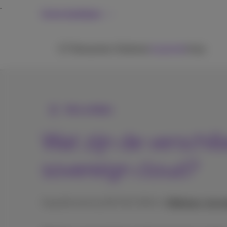
Grote bedrijven
ICT
Netwerken
Telefonie
Inspiratie
Hulp
Alle artikels
Wat zijn de verschil
sovereign cloud?
Gepubliceerd op 28/06/2024 in
Webinars, keyno