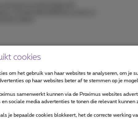
, processen en technologie zelf.
ns, inclusief dataresidentie, privacy en
hnische opties?
ikt cookies
bij Proximus NXT vertelt u hoe technologische partnerships 
kies om het gebruik van haar websites te analyseren, om je su
lende types
sovereign cloud
aan te bieden, op basis van
vertenties op haar websites beter af te stemmen op je mogeli
singen.
oximus samenwerkt kunnen via de Proximus websites adverte
en sociale media advertenties te tonen die relevant kunnen zi
GDPR
Video
als je bepaalde cookies blokkeert, het de correcte werking v