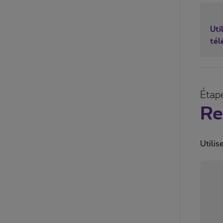
Util
té
Étap
Re
Utilis