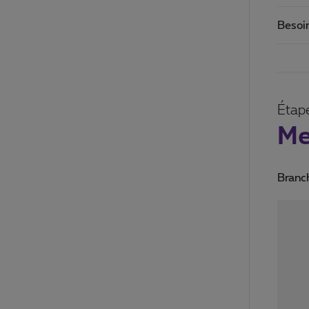
Besoi
Étap
Me
Branch