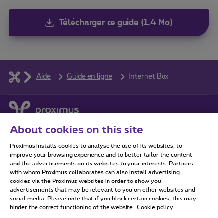
Télécharger ce guide (1.4 Mo)
Aide
Guide en ligne
Internet Box
About cookies on this site
Proximus installs cookies to analyse the use of its websites, to
Tous droits réservés. ©
2026
Proximus
improve your browsing experience and to better tailor the content
and the advertisements on its websites to your interests. Partners
Conditions générales, info consommateur
with whom Proximus collaborates can also install advertising
cookies via the Proximus websites in order to show you
Liste des prix et tarifs
Accessibilité
Vie privée
advertisements that may be relevant to you on other websites and
Politique de gestion des cookies
Cookie manager
social media. Please note that if you block certain cookies, this may
Coordonnées de l’entreprise
hinder the correct functioning of the website.
Cookie policy
Ce site a été créé et est géré conformément au droit belge.