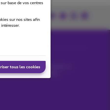
s sur base de vos centres
Retrouvez-nous sur
ies sur nos sites afin
 intéresser.
MyProximus
Facture GSM
riser tous les cookies
Autres factures: ICT, TV…
Gérer vos produits