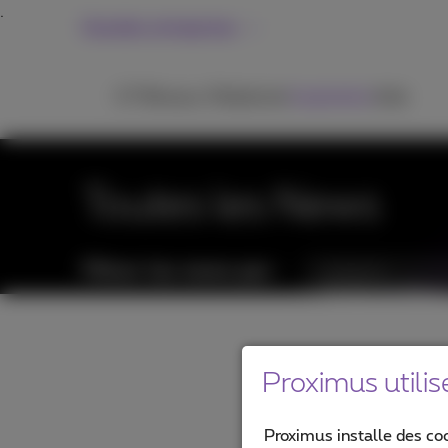
Grandes entreprises
ICT
Réseaux
Téléphonie
Inspiration
Aide
Toutes les News
Filtrer les news par :
Catégories
Proximus utilis
Proximus installe des co