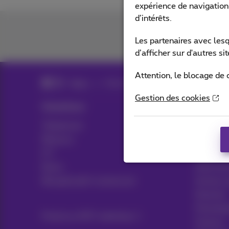
expérience de navigation,
d’intérêts.
Les partenaires avec les
d’afficher sur d'autres s
Attention, le blocage de 
News
News blog
Gestion des cookies
Solutions
Sectors
Téléphonie
Transport
Réseaux
Médias
ICT
Retail
News
Soins de
Récapitulatif contractuel
Secteur 
Notariat
Prestata
Proximus NXT webshop
Finance