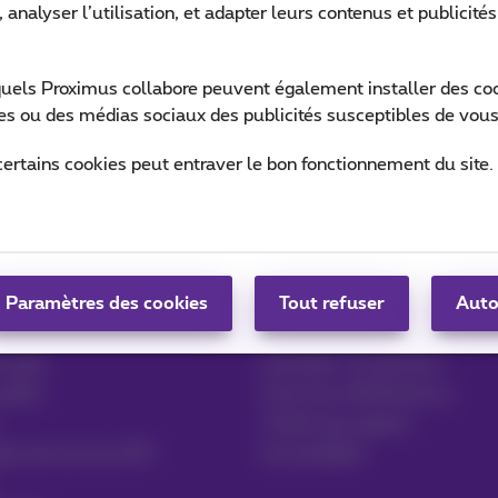
 analyser l’utilisation, et adapter leurs contenus et publicité
quels Proximus collabore peuvent également installer des cook
ites ou des médias sociaux des publicités susceptibles de vous
certains cookies peut entraver le bon fonctionnement du site.
Aide & Contact
 et logistique
Aide
Paramètres des cookies
Contact
Tout refuser
Auto
Facture par e-mail, Zoomit…
 santé
Consulter vos factures
public
S'inscrire à MyProximus
Tickets de support
ires de services RH
Accessibilité