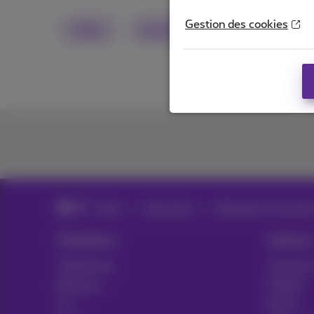
Gestion des cookies
Vidéo
réseau
fibre
5G
News
News blog
Webinaires, keynotes 
Solutions
Sectors
Téléphonie
Transport
Réseaux
Médias
ICT
Retail