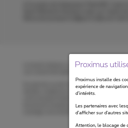
A l’occasion de l’événement Think NXT, Canal Z
Smart Networks Solutions Lead, sur l’avenir de 
Découvrez pourquoi la
fibre
et la
5G
sont clefs
Proximus utilis
Le travail à distance, la collaboration en temps 
une connectivité rapide et fiable.
Proximus installe des co
Du point de vue de l’infrastructure IT, l’essor des
expérience de navigation,
données, rendant les réseaux multigig robustes es
d’intérêts.
communication fluide et une gestion efficace des d
fournissent la bande passante et la vitesse néces
Les partenaires avec les
avantage concurrentiel.
d’afficher sur d'autres s
Attention, le blocage de 