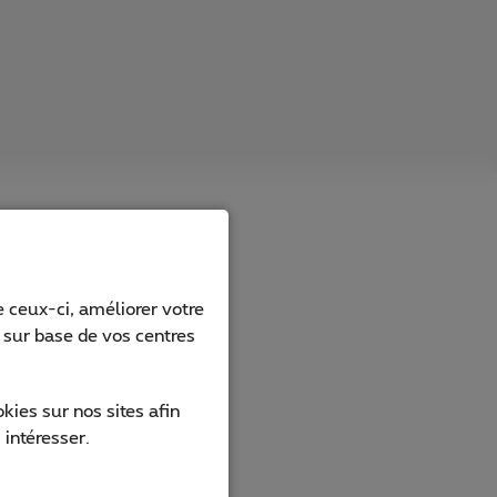
xigent
 ceux-ci, améliorer votre
ic de
s sur base de vos centres
ttant une
t 5G
 un
ies sur nos sites afin
 intéresser.