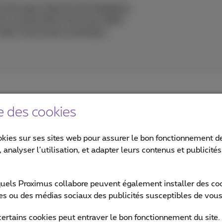
 interroge Catherine De Saedeleer,
la connectivité à très haut débit.
 dans l’économie numérique.
e des cookies
réel sur des documents dans le Cloud et les vidéoconférences e
okies sur ses sites web pour assurer le bon fonctionnement de
services de Cloud Public
a entraîné une augmentation du traf
 analyser l’utilisation, et adapter leurs contenus et publicité
sentiels. Ces réseaux garantissent une faible latence, perme
onnées. Alors que le trafic data explose, les réseaux fibre e
saires pour soutenir les opérations commerciales et maintenir
quels Proximus collabore peuvent également installer des cook
ites ou des médias sociaux des publicités susceptibles de vous
certains cookies peut entraver le bon fonctionnement du site.