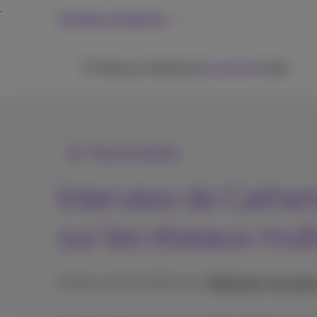
Grandes entreprises
ICT
Réseaux
Téléphonie
Inspiration
Aide
Tous les articles
Interview de Cathe
sur les réseaux mult
Publié le 24/07/2024 dans
Webinaires, keynotes