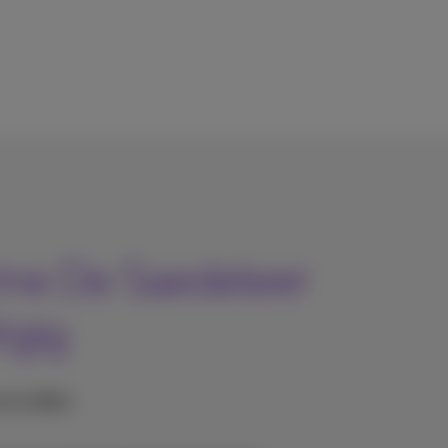
rine De Saedeleer
igig
 et vidéos