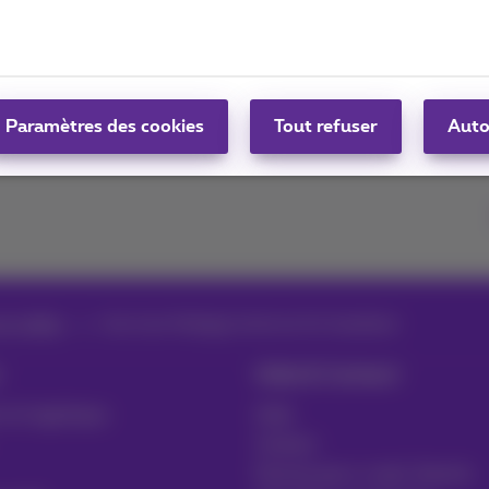
Déployez une infrastructure ICT flexible
Paramètres des cookies
Tout refuser
Auto
et vidéos
Interview Multigig Catherine De Saedeleer
Aide & Contact
 et logistique
Aide
Contact
Facture par e-mail, Zoomit…