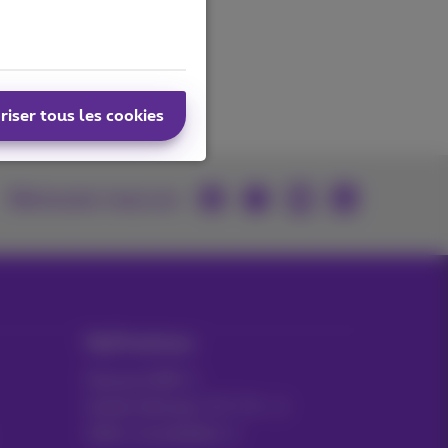
riser tous les cookies
Retrouvez-nous sur
MyProximus
Facture GSM
Autres factures: ICT, TV…
Gérer vos produits