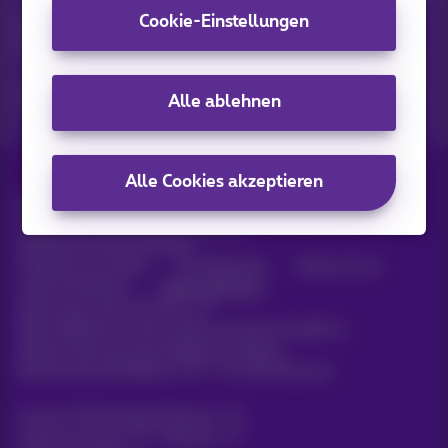
Cookie-Einstellungen
Entdecken Sie die neuesten Informationen, Aktionen oder
Angebote, die gerade erst erschienen sind
Ja, ich bin neugierig!
Alle ablehnen
Alle Cookies akzeptieren
Alle Rechte vorbehalten. ©
2026
Proximus
Allgemeine Geschäftsbedingungen,
Verbraucherinformationen
Preisliste und Tarife
Erreichbarkeit
Datenschutz
Cookie-Richtlinie
Cookie-Manager
Daten des Unternehmens
Diese Website wurde erstellt und wird verwaltet in
Übereinstimmung mit belgischem Recht.
Boulevard du Roi Albert II, 27 - B-1030 Brüssel.
Carrier & Wholesale Solutions
Proximus Group
|
Telindus