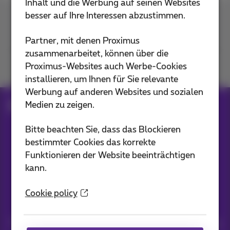
Inhalt und die Werbung auf seinen Websites
besser auf Ihre Interessen abzustimmen.
Kontakt
Partner, mit denen Proximus
zusammenarbeitet, können über die
Proximus-Websites auch Werbe-Cookies
Mitmachen
installieren, um Ihnen für Sie relevante
Werbung auf anderen Websites und sozialen
Medien zu zeigen.
Blog
Alle Nachrichten
Bitte beachten Sie, dass das Blockieren
bestimmter Cookies das korrekte
Unsere Anwendungen
Funktionieren der Website beeinträchtigen
kann.
Cookie policy
Nachrichten direkt in Ihren Posteingang