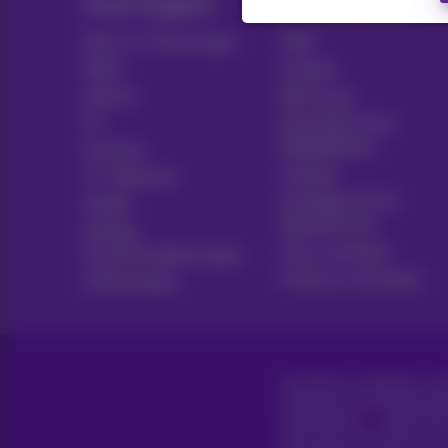
Unser Angebot
Hulp & Contact
Alles in 1 Packungen
Hilfe
Mobil
Kontakt
Internet
Rechnung
ICT
Einrichten eines
Mobiltelefons
Festnetz
Hotspot
TV-Optionen
Kündigen Sie Ihr
Geräte
Abonnement
Vertrag
Voice assistant
Zusammenfassungen
Proximus Assistant
Online kopen
Alle Rechte vorbehalten. ©
Allgemeine Geschäftsbeding
Erreichbarkeit
Datenschu
Daten des Unternehmens