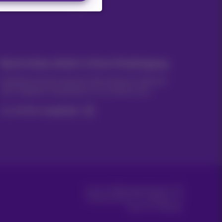
Unsere Anwendungen
Nachrichten direkt in Ihren Posteingang
Entdecken Sie die neuesten Informationen, Aktionen
oder Angebote, die gerade erst erschienen sind
Ja, ich bin neugierig!
Carrier & Wholesale Solutions
Proximus Group
|
Telindus
Jobs
|
Sitemap