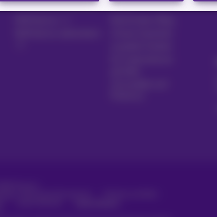
Produkte verwalten
Blog
MyProximus
Nachrichten-Blog
MyProximus abonnieren
Unsere Garantien
Loyalität Vorteile
Ein Unternehmen
gründen
Umschalten auf
Proximus
2026
Proximus
ungen, Verbraucherinformationen
Preisliste und Tarife
tz
Cookie-Richtlinie
Cookie-Manager