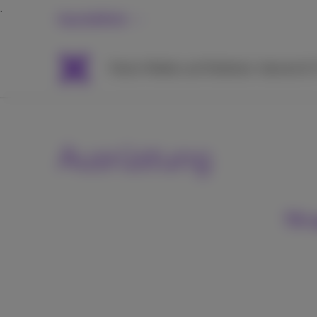
Geschäftlich
Packs
Mobile und Telefonie
Internet &
Ausrüstung
GSMs,
TV 
Smartphones
und Tablets