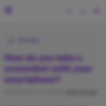
Alle Artikel
How do you take a
screenshot with your
smartphone?
Veröffentlicht am 14/11/2024 in
Hilfe & Lösungen