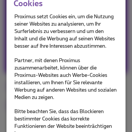
Cookies
Eifriger Web- & App-Nutzer, muss zugeben,
Proximus setzt Cookies ein, um die Nutzung
dass ich ein kleines bisschen FOMO habe, also
seiner Websites zu analysieren, um Ihr
gehe ich nie ohne mein Smartphone raus!
Surferlebnis zu verbessern und um den
#Freunde #Familie #Reisen #Web
Inhalt und die Werbung auf seinen Websites
#Popculture #Grafikdesign #Kunst #Spaß
besser auf Ihre Interessen abzustimmen.
Andere Artikel von Sophie
Partner, mit denen Proximus
zusammenarbeitet, können über die
Proximus-Websites auch Werbe-Cookies
installieren, um Ihnen für Sie relevante
Smartphone
Android
iOS
iPhone
Werbung auf anderen Websites und sozialen
Medien zu zeigen.
Tipps
Bitte beachten Sie, dass das Blockieren
bestimmter Cookies das korrekte
Funktionieren der Website beeinträchtigen