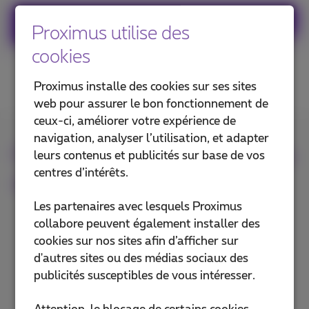
Testez ma visibilité en ligne
Proximus utilise des
cookies
Proximus installe des cookies sur ses sites
web pour assurer le bon fonctionnement de
ceux-ci, améliorer votre expérience de
navigation, analyser l’utilisation, et adapter
Faites confiance à nos experts
leurs contenus et publicités sur base de vos
centres d’intérêts.
digitaux
Les partenaires avec lesquels Proximus
Un coach dédié
collabore peuvent également installer des
cookies sur nos sites afin d’afficher sur
Profitez des conseils, de
d'autres sites ou des médias sociaux des
l'accompagnement et du suivi d'un
publicités susceptibles de vous intéresser.
conseiller digital à chaque étape.