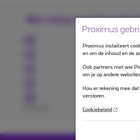
Wat vind je van deze uitleg
Proximus gebru
Proximus installeert coo
en om de inhoud en de ad
Ook partners met wie Pr
om je op andere websites 
Hou er rekening mee dat 
verstoren
Excellent
Bad
Cookiebeleid