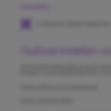
Grote bedrijven
ICT
Netwerken
Telefonie
Inspiratie
Hulp
Outlook instellen v
Met Outlook Exchange profiteer je van een automa
Exchange in via de installatiewizard of kies voor 
Outlook instellen met de installatiewizard
Outlook handmatig instellen