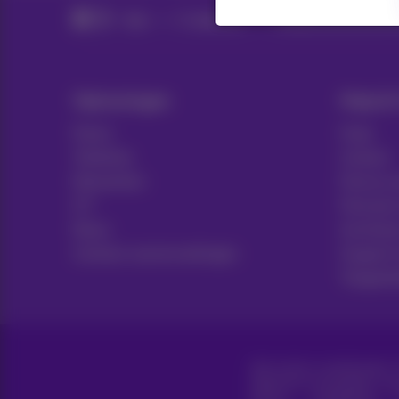
Hulp
IT-diensten
Digitale samenwerki
Oplossingen
Hulp &
Packs
Hulp
Telefonie
Contact
Netwerken
Factuur 
ICT
Facturen
News
Inschrij
Contract samenvattingen
Support 
Toeganke
Alle rechten voorbehouden.
Algemene voorwaarden, con