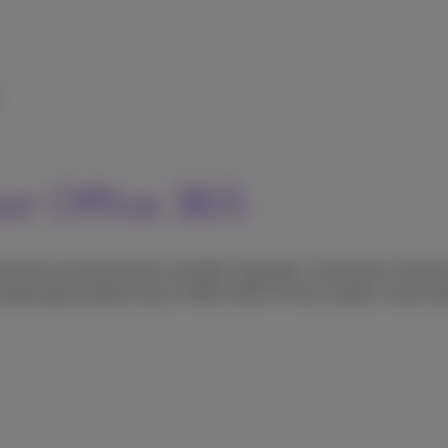
oor Office 365
tische synchronisatie van Mail, Kalender, Contacten en Nota’
handmatig instellen als je Office 2010 of een oudere versie he