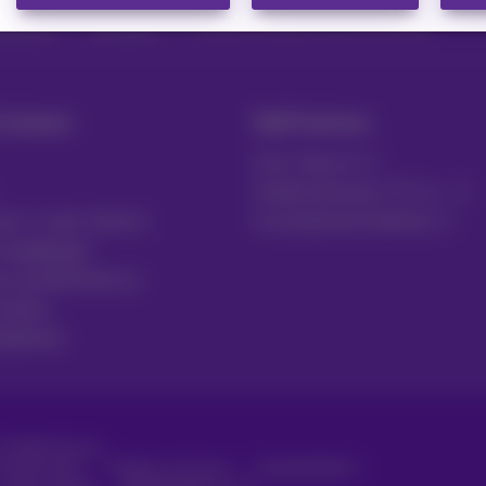
ngstools
Microsoft
Outlook instellen voor Office 365
 Contact
MyProximus
Gsm-factuur
Andere facturen: ICT, tv…
per e-mail, Zoomit…
Uw producten beheren
 raadplegen
ven op MyProximus
tickets
lijkheid
 ©
2026
Proximus
sumenteninfo
Prijslijst en tarieven
Toegankelijkheid