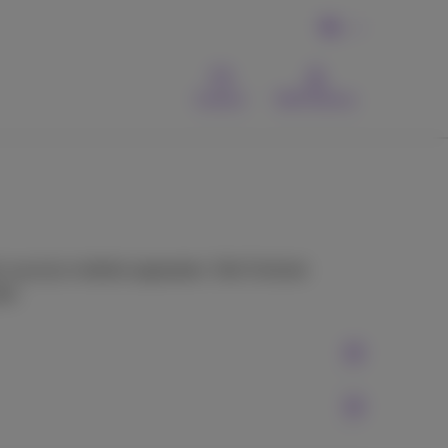
NL
Contact
MyProximus
s op al je mobiele apparaten. Stel Outlook
bt.