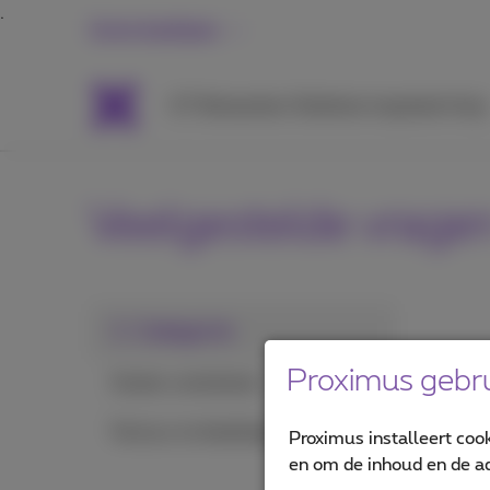
Grote bedrijven
ICT
Netwerken
Telefonie
Inspiratie
Hulp
Veelgestelde vrage
1. Categorie
Proximus gebru
Kosten controleren
Factuur en betalingen
Proximus installeert coo
en om de inhoud en de ad