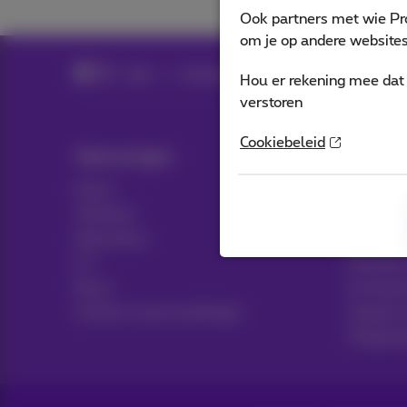
Ook partners met wie Pr
om je op andere websites 
Hulp
Facturen
Kosten controleren
Hou er rekening mee dat 
verstoren
Cookiebeleid
Oplossingen
Hulp &
Packs
Hulp
Telefonie
Contact
Netwerken
Factuur 
ICT
Facturen
News
Inschrij
Contract samenvattingen
Support 
Toeganke