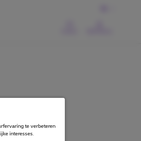
NL
Contact
MyProximus
rfervaring te verbeteren
jke interesses.