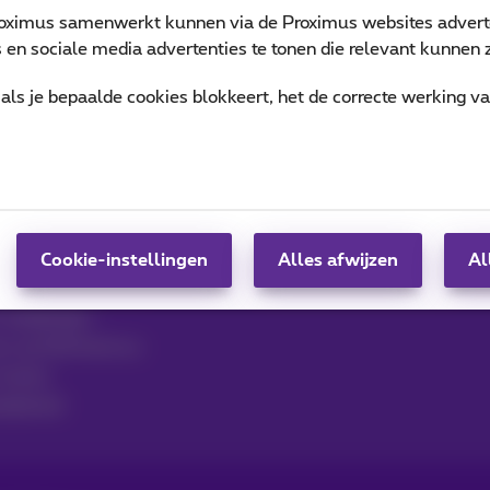
oximus samenwerkt kunnen via de Proximus websites adverte
en sociale media advertenties te tonen die relevant kunnen zi
Verbruik opvolgen
als je bepaalde cookies blokkeert, het de correcte werking v
 Contact
MyProximus
Gsm-factuur
Andere facturen: ICT, tv…
Cookie-instellingen
Alles afwijzen
Al
per e-mail, Zoomit…
Uw producten beheren
 raadplegen
ven op MyProximus
tickets
lijkheid