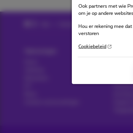
Ook partners met wie Pr
om je op andere websites 
Hulp
Facturen
Factuur en betalingen
Hou er rekening mee dat 
verstoren
Cookiebeleid
Oplossingen
Hulp &
Packs
Hulp
Telefonie
Contact
Netwerken
Factuur 
ICT
Facturen
News
Inschrij
Contract samenvattingen
Support 
Toeganke