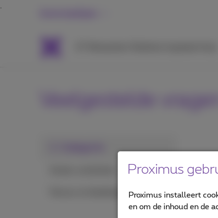
Grote bedrijven
ICT
Netwerken
Telefonie
Inspiratie
Hulp
Veelgestelde vrage
1. Categorie
Proximus gebru
Kosten controleren
Factuur en betalingen
Proximus installeert coo
en om de inhoud en de ad