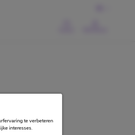
NL
Contact
MyProximus
rfervaring te verbeteren
jke interesses.