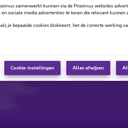
oximus samenwerkt kunnen via de Proximus websites adverte
en sociale media advertenties te tonen die relevant kunnen zi
als je bepaalde cookies blokkeert, het de correcte werking v
 Contact
MyProximus
Gsm-factuur
Andere facturen: ICT, tv…
Cookie-instellingen
Alles afwijzen
Al
per e-mail, Zoomit…
Uw producten beheren
 raadplegen
ven op MyProximus
tickets
lijkheid