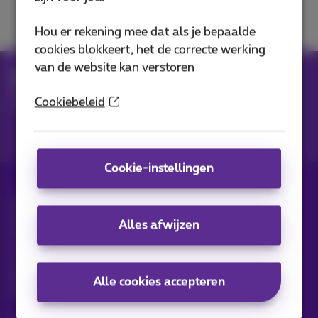
contract
Hou er rekening mee dat als je bepaalde
cookies blokkeert, het de correcte werking
van de website kan verstoren
Hulp
MyProximus
Administratieve & technische support, contract
Cookiebeleid
Administratieve support
Cookie-instellingen
Alle rechten voorbehouden. ©
2026
Proximus
Algemene voorwaarden, consumenteninfo
Alles afwijzen
Prijslijst en tarieven
Toegankelijkheid
Privacy
Cookiebeleid
Cookie manager
Bedrijfsgegevens
Deze website is gecreëerd en wordt beheerd conform het
Belgisch recht.
Alle cookies accepteren
Koning Albert II-laan 27 - B-1030 Brussel.