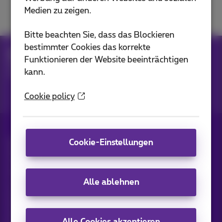
Vertrag
Medien zu zeigen.
Bitte beachten Sie, dass das Blockieren
bestimmter Cookies das korrekte
Hilfe
MyProximus
Funktionieren der Website beeinträchtigen
Administrative & technische Support, Vertrag
kann.
Administrative Support
Cookie policy
Alle Rechte vorbehalten. ©
2026
Proximus
Cookie-Einstellungen
Allgemeine Geschäftsbedingungen,
Verbraucherinformationen
Preisliste und Tarife
Erreichbarkeit
Datenschutz
Alle ablehnen
Cookie-Richtlinie
Cookie-Manager
Daten des Unternehmens
Diese Website wurde erstellt und wird verwaltet in
Übereinstimmung mit belgischem Recht.
Alle Cookies akzeptieren