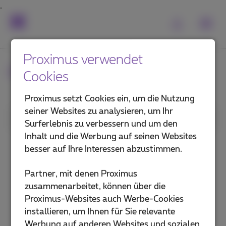
Proximus verwendet
Häufig gestellte Fragen
Cookies
Proximus setzt Cookies ein, um die Nutzung
seiner Websites zu analysieren, um Ihr
1. Kategorie
Surferlebnis zu verbessern und um den
Inhalt und die Werbung auf seinen Websites
MyProximus Enterprise
besser auf Ihre Interessen abzustimmen.
MyProximus für Mitarbeiter
Partner, mit denen Proximus
zusammenarbeitet, können über die
Proximus+ App für Mitarbeiter
Proximus-Websites auch Werbe-Cookies
installieren, um Ihnen für Sie relevante
Administrative & technische Support,
Werbung auf anderen Websites und sozialen