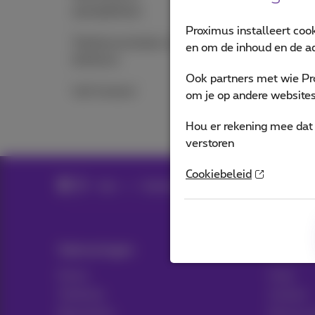
oproepbeheer
Proximus installeert coo
Telefooncentrales en
en om de inhoud en de ad
telefoons
Ook partners met wie Pr
Call Connect
om je op andere websites 
Hou er rekening mee dat 
verstoren
Cookiebeleid
Hulp
Telefonie
Telefooncentrales en te
Oplossingen
Hulp &
Packs
Hulp
Telefonie
Contact
Netwerken
Factuur 