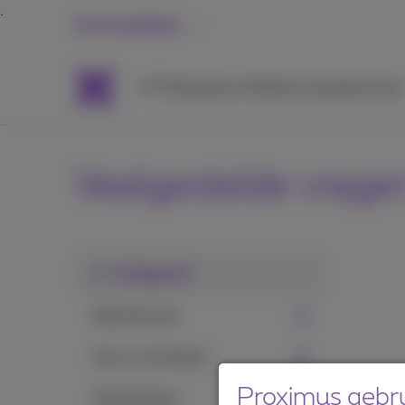
Grote bedrijven
ICT
Netwerken
Telefonie
Inspiratie
Hulp
Veelgestelde vrage
1. Categorie
Abonnement
Gsm en simkaart
Proximus gebru
Voicemail en