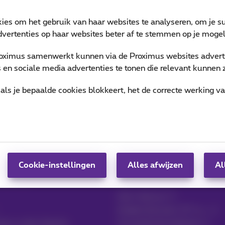
kies om het gebruik van haar websites te analyseren, om je su
vertenties op haar websites beter af te stemmen op je mogeli
oximus samenwerkt kunnen via de Proximus websites adverte
en sociale media advertenties te tonen die relevant kunnen zi
als je bepaalde cookies blokkeert, het de correcte werking v
lefoons
Faxen
Cookie-instellingen
Alles afwijzen
Al
 Contact
MyProximus
Gsm-factuur
Andere facturen: ICT, tv…
per e-mail, Zoomit…
Uw producten beheren