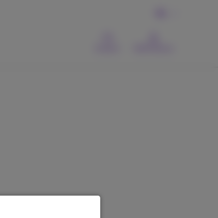
NL
Contact
MyProximus