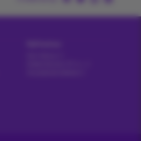
MyProximus
Gsm-factuur
Andere facturen: ICT, tv…
Uw producten beheren