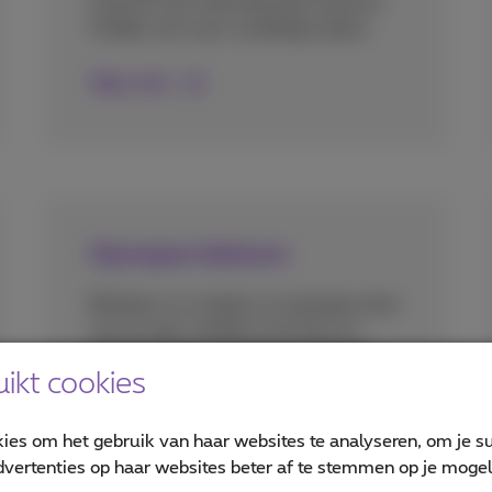
zowel EU als internationale tarieven.
Ontdek ook onze voordelige opties.
Meer info
Oproepen beheren
Blokkeer en schakel uw oproepen door
van en naar mobiele nummers of
behandel twee oproepen gelijktijdig.
ikt cookies
Meer info
kies om het gebruik van haar websites te analyseren, om je su
vertenties op haar websites beter af te stemmen op je mogeli