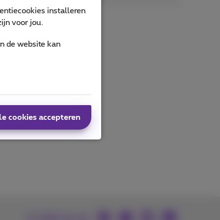
ntiecookies installeren
jn voor jou.
an de website kan
le cookies accepteren
U vindt ons op