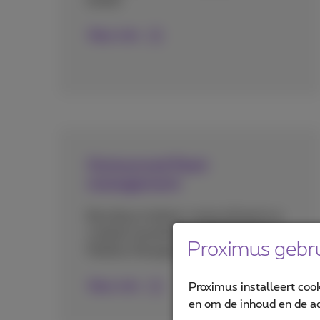
bedrijf.
Meer info
Outsourced fleet
management
Beveilig en beheer vanop afstand uw
mobiele toestellen met Enterprise
Proximus gebru
Mobility Management (EMM).
Meer info
Proximus installeert coo
en om de inhoud en de ad