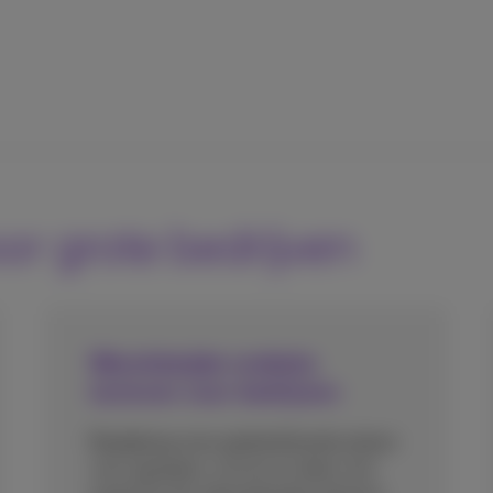
or grote bedrijven
Wereldwijde mobiele
tarieven voor bedrijven
Raadpleeg onze gedetailleerde prijzen
voor oproepen, sms'en en data voor