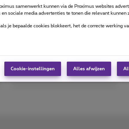
oximus samenwerkt kunnen via de Proximus websites adverte
en sociale media advertenties te tonen die relevant kunnen zi
als je bepaalde cookies blokkeert, het de correcte werking v
Voordeel in natura
Profiteer van belastingvoordelen met
een zakelijke telefoon voor uw
werknemers.
Cookie-instellingen
Alles afwijzen
Al
Meer info