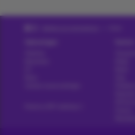
Telefonie voor grote bedrijven
Mobiel
Oplossingen
Sectors
Telefonie
Transpor
Netwerken
Media
ICT
Retail
News
Zorg
Contract samenvattingen
Publieke
Notariaa
HR Servi
Proximus NXT webshop
Finance
Manufact