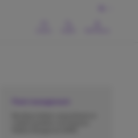
NL
Contact
Zoeken
MyProximus
Fleet management
Beveilig en beheer vanop afstand uw
mobiele toestellen met Enterprise
Mobility Management (EMM).