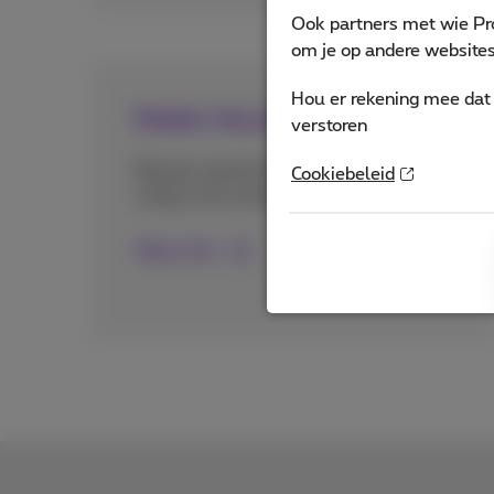
Ook partners met wie Pr
om je op andere websites 
Hou er rekening mee dat 
Mobile Voice Recording
verstoren
Bewaar opnames van uw oproepen
Cookiebeleid
veilig in de cloud of op locatie.
Meer info