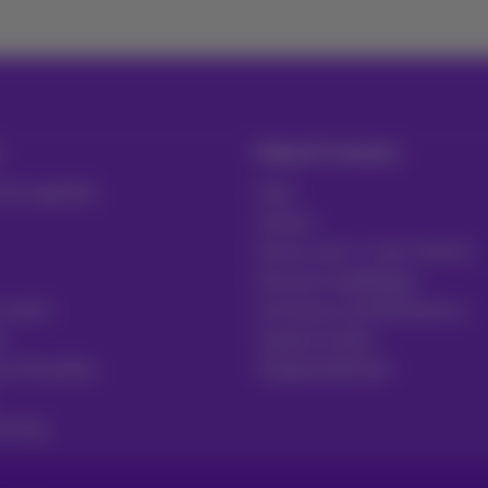
Hulp & Contact
t & Logistiek
Hulp
Contact
Factuur per e-mail, Zoomit…
Facturen raadplegen
 sector
Inschrijven op MyProximus
t
Support tickets
ce Providers
Toegankelijkheid
uring