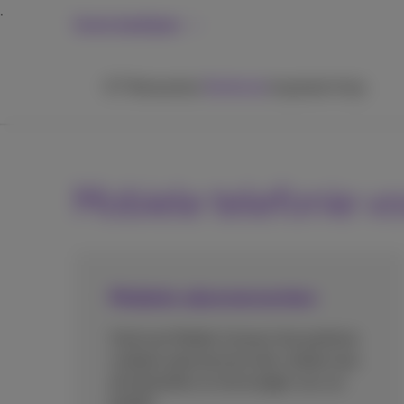
Grote bedrijven
ICT
Netwerken
Telefonie
Inspiratie
Hulp
Mobiele telefonie vo
Mobiele abonnementen
Vind met Mobile Connect het perfecte
mobiele abonnement dat voldoet aan
de behoeften en het budget van uw