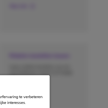
Meer info
Mobiele toestellen leasen
Lease mobiele toestellen voor een
vast bedrag per maand met Engage
Packs.
Meer info
rfervaring te verbeteren
jke interesses.