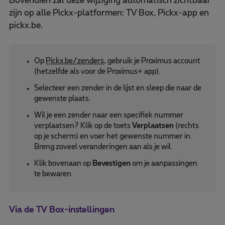
Bovendien zal deze wijziging automatisch zichtbaar
zijn op alle Pickx-platformen: TV Box, Pickx-app en
pickx.be.
Op
Pickx.be/zenders
, gebruik je Proximus account
(hetzelfde als voor de Proximus+ app).
Selecteer een zender in de lijst en sleep die naar de
gewenste plaats.
Wil je een zender naar een specifiek nummer
verplaatsen? Klik op de toets
Verplaatsen
(rechts
op je scherm) en voer het gewenste nummer in.
Breng zoveel veranderingen aan als je wil.
Klik bovenaan op
Bevestigen
om je aanpassingen
te bewaren.
Via de TV Box-instellingen