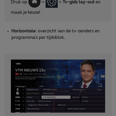
Druk op
>
>
Tv-gids lay-out
en
maak je keuze!
Horizontale
: overzicht van de tv-zenders en
programma’s per tijdsblok.