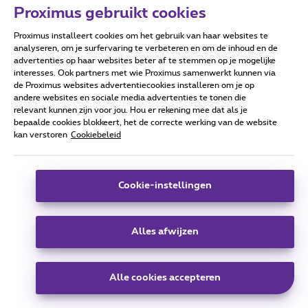
Proximus gebruikt cookies
Druk op de
-toets (= tv-gids).
Proximus installeert cookies om het gebruik van haar websites te
analyseren, om je surfervaring te verbeteren en om de inhoud en de
advertenties op haar websites beter af te stemmen op je mogelijke
interesses. Ook partners met wie Proximus samenwerkt kunnen via
de Proximus websites advertentiecookies installeren om je op
Als je een programma wil herbekijken dat nog
andere websites en sociale media advertenties te tonen die
niet afgelopen is:
relevant kunnen zijn voor jou. Hou er rekening mee dat als je
bepaalde cookies blokkeert, het de correcte werking van de website
kies een programma met het
-symbool.
kan verstoren
Cookiebeleid
Druk op de
-toets en selecteer
Kijken
.
Cookie-instellingen
Als je een programma wil bekijken dat de
laatste 7 dagen werd uitgezonden:
Alles afwijzen
gebruik de navigatietoets
links/rechts
om verder of in de tijd te gaan. Gebruik de
Alle cookies accepteren
toetsen
en
om de tv-gids voor de