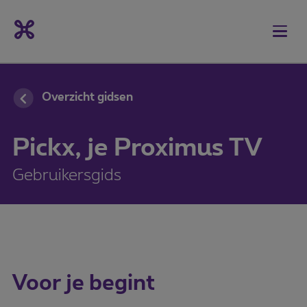
11
Audiobeschrijving beheren
12
Beheer je favorietenlijst
13
Bespaar energie
14
Apps gebruiken
15
Google Assistant
Overzicht gidsen
Pickx, je Proximus TV
Gebruikersgids
Voor je begint