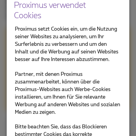
Wie ist die Geschwindigkeit, die Menge an
Proximus verwendet
Fernsehern und die Technologie, die Sie an Ihrer
Cookies
neuen Adresse erhalten können?
Proximus setzt Cookies ein, um die Nutzung
seiner Websites zu analysieren, um Ihr
Entdecken Sie die Internet-
Surferlebnis zu verbessern und um den
Technologie unter Ihrer
Inhalt und die Werbung auf seinen Websites
neuen Adresse
besser auf Ihre Interessen abzustimmen.
Mehr Informationen
Partner, mit denen Proximus
zusammenarbeitet, können über die
Proximus-Websites auch Werbe-Cookies
installieren, um Ihnen für Sie relevante
Werbung auf anderen Websites und sozialen
Medien zu zeigen.
Bitte beachten Sie, dass das Blockieren
Wie viele Fernseher können
bestimmter Cookies das korrekte