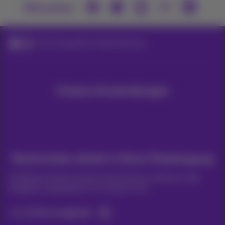
Mitmachen
Der Umzug Ihres Unternehmens
Unsere Anwendungen
Nachrichten direkt in Ihren Posteingang
Entdecken Sie die neuesten Informationen, Aktionen oder
Angebote, die gerade erst erschienen sind
Ja, ich bin neugierig!