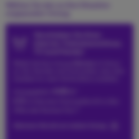
Wählen Sie den an Ihre Situation
angepassten Umzug
Verschieben Sie Ihren
Internet, Festnetzanschluss,
TV (und Handy)
Melden Sie Ihren Umzug 6
Wochen
im Voraus
an. Der Techniker wird sicherstellen, dass alles
installiert ist, wenn Sie Ihre Büros umziehen.
48
1
€
Umzugsgebühr:
,76
0
€
im Falle einer Packung Bizz All-In, Bizz
2
Office oder Business Flex+
Kümmern Sie sich um meinen Umzug