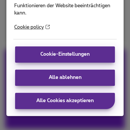
Sie in Ihrem neuen Gebäude
Funktionieren der Website beeinträchtigen
anschließen?
kann.
Cookie policy
TV-Test
Cookie-Einstellungen
Heißen Sie die neueste
Technologie in Ihrem
Unternehmen willkommen!
Alle ablehnen
Verfügbarkeit von Fasern
Alle Cookies akzeptieren