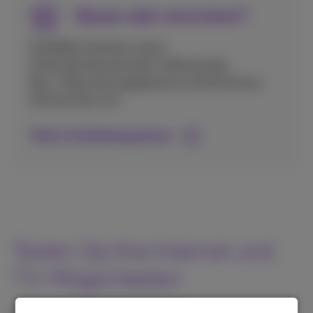
Bauen oder renovieren?
Schließen Sie Ihren neuen
Unternehmensstandort während der
Bau-/Renovierungsphase an die Proximus-
Infrastruktur an!
Meine Verbindung planen
Testen Sie Ihre Internet und
TV-Möglichkeiten