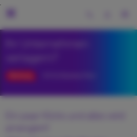
Ihr Unternehmen
verlagern?
Werbung
0 € für Business Flex+
Ein paar Klicks und alles wird
arrangiert!