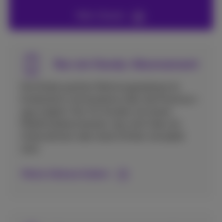
Mehr Details
Nur ein Handy-Abonnement
Die Änderung Ihrer Rechnungsadresse ist
kinderleicht und kostenlos über die Proximus+
app möglich. Nur für Kunden mit einem
Mobilfunkabonnement, das nicht über ein
Unternehmen oder einen Dritten verwaltet
wird.
Meine Adresse ändern