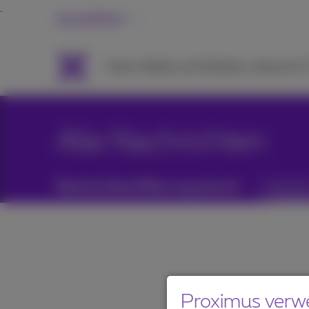
Geschäftlich
Packs
Mobile und Telefonie
Internet &
Alle Nachrichten
Nachrichtenfilterung durch:
Kategori
Proximus verw