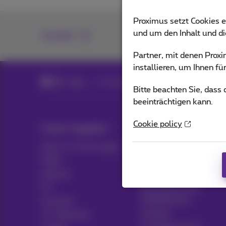
Proximus setzt Cookies e
und um den Inhalt und d
Kontakt
Partner, mit denen Pro
installieren, um Ihnen f
Blog
Alle Nachrichten
Bitte beachten Sie, dass
beeinträchtigen kann.
Cookie policy
Unser Angebot
Hulp & Contact
Alles in 1 Packungen
Hilfe
Mobil
Kontakt
Internet
Rechnung
ICT
Einrichten eines
Mobiltelefons
Festnetz
Hotspot
TV-Optionen