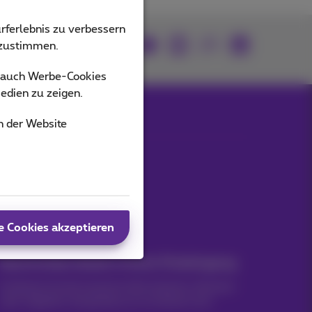
rferlebnis zu verbessern
Mitmachen
bzustimmen.
s auch Werbe-Cookies
edien zu zeigen.
n der Website
Unsere Anwendungen
e Cookies akzeptieren
Nachrichten direkt in Ihren Posteingang
Entdecken Sie die neuesten Informationen, Aktionen
oder Angebote, die gerade erst erschienen sind