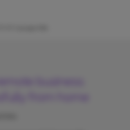
 TV
ICT-Lösungen
Hilfe
 remote business:
sfully from home
& Tricks