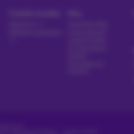
Produkte verwalten
Blog
MyProximus
Nachrichten-Blog
MyProximus abonnieren
Unsere Garantien
Loyalität Vorteile
Ein Unternehmen
gründen
Umschalten auf
Proximus
2026
Proximus
ungen, Verbraucherinformationen
Preisliste und Tarife