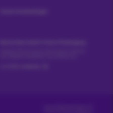
Unsere Anwendungen
Nachrichten direkt in Ihren Posteingang
Entdecken Sie die neuesten Informationen, Aktionen
oder Angebote, die gerade erst erschienen sind
Ja, ich bin neugierig!
Carrier & Wholesale Solutions
Proximus Group
|
Telindus