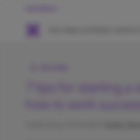
Geschäftlich
Packs
Mobile und Telefonie
Internet &
Alle Artikel
7 tips for starting a
how to work succes
Veröffentlicht am 24/09/2025 in
Technik, Tipps 