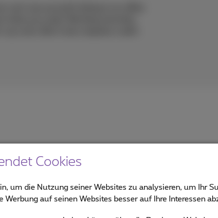
can't see yourself sitting in an office
ust what you need. Working remotely
-up costs. But it also requires a well-
endet Cookies
Business
in, um die Nutzung seiner Websites zu analysieren, um Ihr Su
ie Werbung auf seinen Websites besser auf Ihre Interessen a
Nachrichten über Telekommunikation und ICT für KMU