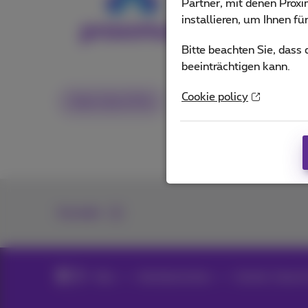
Partner, mit denen Pro
installieren, um Ihnen f
Andere Artikel 
Bitte beachten Sie, dass
beeinträchtigen kann.
Cookie policy
Start Like A Pro
Kontakt
Blog
Alle Nachrichten
Technik, Tipps &