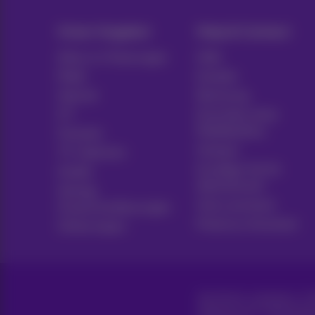
Unser Angebot
Hulp & Contact
Alles in 1 Packungen
Hilfe
Mobil
Kontakt
Internet
Rechnung
ICT
Einrichten eines
Mobiltelefons
Festnetz
Hotspot
TV-Optionen
Kündigen Sie Ihr
Geräte
Abonnement
Vertrag
Voice assistant
Zusammenfassungen
Proximus Assistant
Online kopen
Alle Rechte vorbehalten. ©
Allgemeine Geschäftsbeding