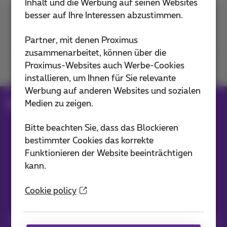
Inhalt und die Werbung auf seinen Websites
besser auf Ihre Interessen abzustimmen.
Kontakt
Partner, mit denen Proximus
zusammenarbeitet, können über die
Proximus-Websites auch Werbe-Cookies
Mitmachen
installieren, um Ihnen für Sie relevante
Werbung auf anderen Websites und sozialen
Medien zu zeigen.
Blog
Alle Nachrichten
Bitte beachten Sie, dass das Blockieren
bestimmter Cookies das korrekte
Unsere Anwendungen
Funktionieren der Website beeinträchtigen
kann.
Cookie policy
Nachrichten direkt in Ihren Posteingang