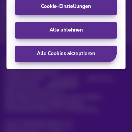
Cookie-Einstellungen
Entdecken Sie die neuesten Informationen, Aktionen oder
Angebote, die gerade erst erschienen sind
Ja, ich bin neugierig!
Alle ablehnen
Alle Cookies akzeptieren
Alle Rechte vorbehalten. ©
2026
Proximus
Allgemeine Geschäftsbedingungen,
Verbraucherinformationen
Preisliste und Tarife
Erreichbarkeit
Datenschutz
Cookie-Richtlinie
Cookie-Manager
Daten des Unternehmens
Diese Website wurde erstellt und wird verwaltet in
Übereinstimmung mit belgischem Recht.
Boulevard du Roi Albert II, 27 - B-1030 Brüssel.
Carrier & Wholesale Solutions
Proximus Group
|
Telindus