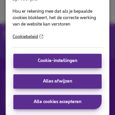
Excellent
Bad
Hou er rekening mee dat als je bepaalde
cookies blokkeert, het de correcte werking
van de website kan verstoren
Hulp
Netwerken
Internet onderweg
Cookiebeleid
Surfen met 5G of 4G
Kaart met het netwerkbereik
Cookie-instellingen
Alle rechten voorbehouden. ©
2026
Proximus
Algemene voorwaarden, consumenteninfo
Alles afwijzen
Prijslijst en tarieven
Toegankelijkheid
Privacy
Cookiebeleid
Cookie manager
Bedrijfsgegevens
Deze website is gecreëerd en wordt beheerd conform het
Belgisch recht.
Alle cookies accepteren
Koning Albert II-laan 27 - B-1030 Brussel.